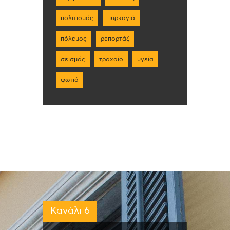
πολιτισμός
πυρκαγιά
πόλεμος
ρεπορτάζ
σεισμός
τροχαίο
υγεία
φωτιά
Κανάλι 6