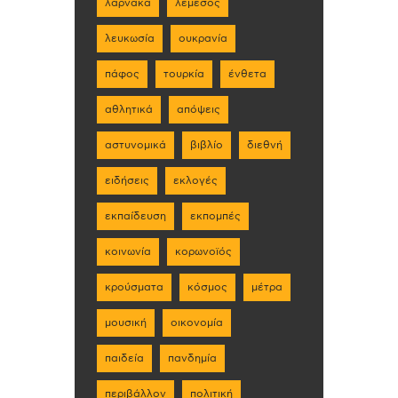
λάρνακα
λεμεσός
λευκωσία
ουκρανία
πάφος
τουρκία
ένθετα
αθλητικά
απόψεις
αστυνομικά
βιβλίο
διεθνή
ειδήσεις
εκλογές
εκπαίδευση
εκπομπές
κοινωνία
κορωνοϊός
κρούσματα
κόσμος
μέτρα
μουσική
οικονομία
παιδεία
πανδημία
περιβάλλον
πολιτική