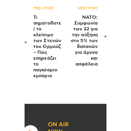
Πλοήγηση
PREV POST
NEXT POST
άρθρων
Τι
ΝΑΤΟ:
σηματοδοτε
Συμφωνία
ί το
των 32 για
κλείσιμο
την αύξηση
των Στενών
στο 5% των
του Ορμούζ
δαπανών
– Πώς
για άμυνα
επηρεάζει
και
το
ασφάλεια
παγκόσμιο
εμπόριο
ON AIR