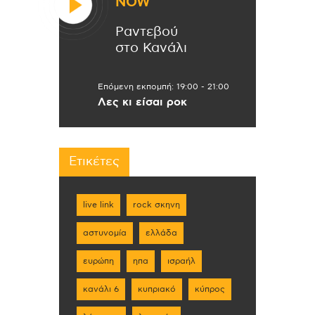
NOW
Ραντεβού
στο Κανάλι
Επόμενη εκπομπή:
19:00
-
21:00
Λες κι είσαι ροκ
Ετικέτες
live link
rock σκηνη
αστυνομία
ελλάδα
ευρώπη
ηπα
ισραήλ
κανάλι 6
κυπριακό
κύπρος