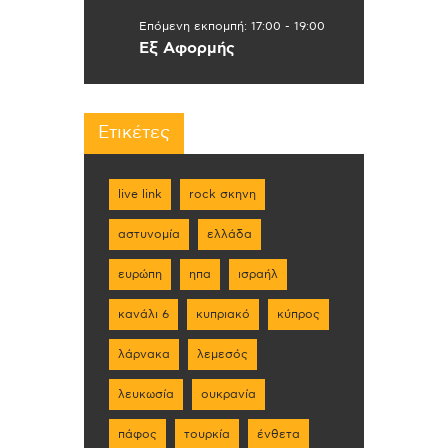
Επόμενη εκπομπή:
17:00
-
19:00
Εξ Αφορμής
Ετικέτες
live link
rock σκηνη
αστυνομία
ελλάδα
ευρώπη
ηπα
ισραήλ
κανάλι 6
κυπριακό
κύπρος
λάρνακα
λεμεσός
λευκωσία
ουκρανία
πάφος
τουρκία
ένθετα