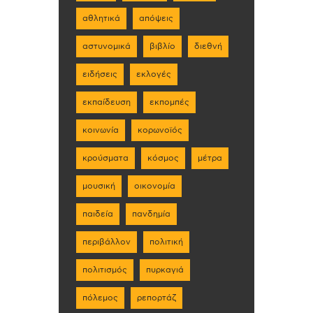
αθλητικά
απόψεις
αστυνομικά
βιβλίο
διεθνή
ειδήσεις
εκλογές
εκπαίδευση
εκπομπές
κοινωνία
κορωνοϊός
κρούσματα
κόσμος
μέτρα
μουσική
οικονομία
παιδεία
πανδημία
περιβάλλον
πολιτική
πολιτισμός
πυρκαγιά
πόλεμος
ρεπορτάζ