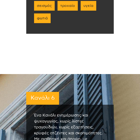
σεισμός
τροχαίο
υγεία
φωτιά
Κανάλι 6
Ένα Κανάλι ενημέρωσης και
ψυχαγωγίας, χωρίς λίστες
τραγουδιών, χωρίς εξαρτήσεις,
κρυφές ατζέντες και σκοπιμότητες.
Με αισθητική και άποψη, με