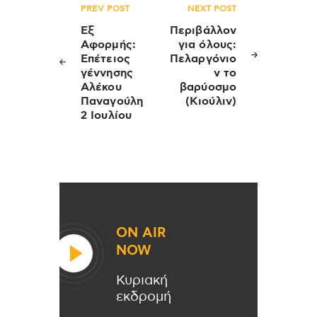
Πλοήγηση
PREV POST
NEXT POST
άρθρων
Εξ
Περιβάλλον
Αφορμής:
για όλους:
Επέτειος
Πελαργόνιο
γέννησης
ν το
Αλέκου
βαρύοσμο
Παναγούλη
(Κιούλιν)
2 Ιουλίου
ON AIR
NOW
Κυριακή
εκδρομή