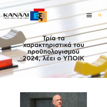
Αρχική
Τρία τα
Εκπομπές
χαρακτηριστικά του
Στον ρυθμό της μέρας
προϋπολογισμού
Ένθετα
2024, λέει ο ΥΠΟΙΚ
Διαγωνισμοί/Live Links
Ποιοι είμαστε
Επικοινωνία