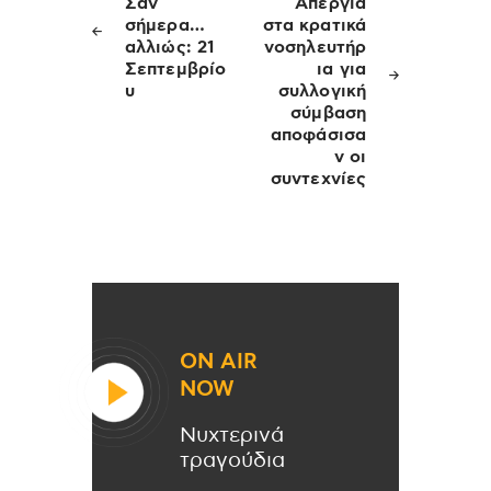
άρθρων
Σαν
Απεργία
σήμερα…
στα κρατικά
αλλιώς: 21
νοσηλευτήρ
Σεπτεμβρίο
ια για
υ
συλλογική
σύμβαση
αποφάσισα
ν οι
συντεχνίες
ON AIR
NOW
Νυχτερινά
τραγούδια