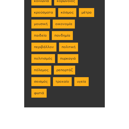
κοινωνία
κορωνοϊός
κρούσματα
κόσμος
μέτρα
μουσική
οικονομία
παιδεία
πανδημία
περιβάλλον
πολιτική
πολιτισμός
πυρκαγιά
πόλεμος
ρεπορτάζ
σεισμός
τροχαίο
υγεία
φωτιά