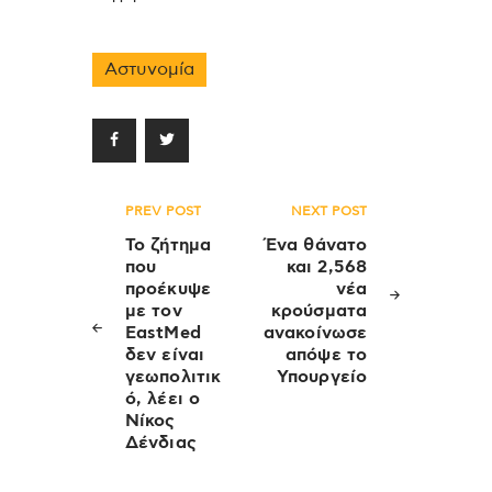
Αστυνομία
Πλοήγηση
PREV POST
NEXT POST
άρθρων
Το ζήτημα
Ένα θάνατο
που
και 2,568
προέκυψε
νέα
με τον
κρούσματα
EastMed
ανακοίνωσε
δεν είναι
απόψε το
γεωπολιτικ
Υπουργείο
ό, λέει ο
Νίκος
Δένδιας