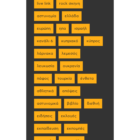
live link
rock σκηνη
αστυνομία
ελλάδα
ευρώπη
ηπα
ισραήλ
κανάλι 6
κυπριακό
κύπρος
λάρνακα
λεμεσός
λευκωσία
ουκρανία
πάφος
τουρκία
ένθετα
αθλητικά
απόψεις
αστυνομικά
βιβλίο
διεθνή
ειδήσεις
εκλογές
εκπαίδευση
εκπομπές