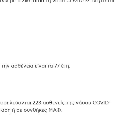
ων με τελική αιτία τη νόσο COVID-19 ανέρχεται
ην ασθένεια είναι τα 77 έτη.
νοσηλεύονται 223 ασθενείς της νόσου COVID-
σταση ή σε συνθήκες ΜΑΦ.