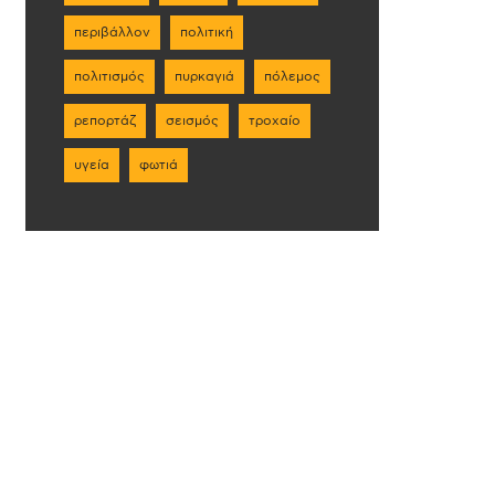
περιβάλλον
πολιτική
πολιτισμός
πυρκαγιά
πόλεμος
ρεπορτάζ
σεισμός
τροχαίο
υγεία
φωτιά