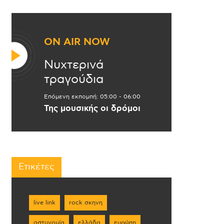
ON AIR NOW
Νυχτερινά
τραγούδια
Επόμενη εκπομπή:
05:00
-
06:00
Της μουσικής οι δρόμοι
Ετικέτες
live link
rock σκηνη
αστυνομία
ελλάδα
ευρώπη