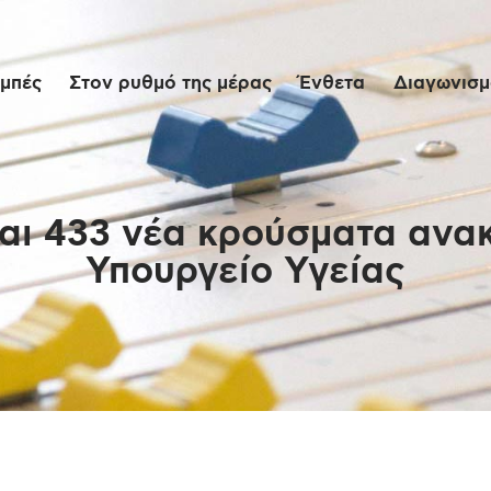
Αρχική
μπές
Στον ρυθμό της μέρας
Ένθετα
Διαγωνισμο
Εκπομπές
Στον ρυθμό της
μέρας
και 433 νέα κρούσματα ανα
Υπουργείο Υγείας
Ένθετα
Διαγωνισμοί/Live
Links
Ποιοι είμαστε