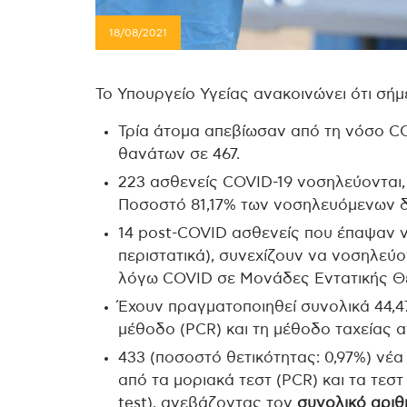
18/08/2021
Το Υπουργείο Υγείας ανακοινώνει ότι σήμ
Τρία άτομα απεβίωσαν από τη νόσο C
θανάτων σε 467.
223 ασθενείς COVID-19 νοσηλεύονται,
Ποσοστό 81,17% των νοσηλευόμενων δ
14 post-COVID ασθενείς που έπαψαν ν
περιστατικά), συνεχίζουν να νοσηλε
λόγω COVID σε Μονάδες Εντατικής Θ
Έχουν πραγματοποιηθεί συνολικά 44,4
μέθοδο (PCR) και τη μέθοδο ταχείας αν
433 (ποσοστό θετικότητας: 0,97%) νέα
από τα μοριακά τεστ (PCR) και τα τεστ
test), ανεβάζοντας τον
συνολικό αριθ