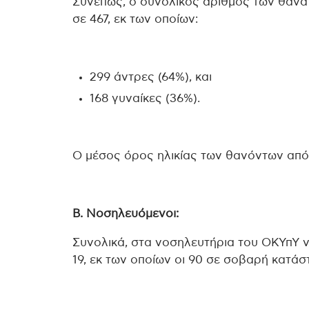
Συνεπώς, ο συνολικός αριθμός των θανάτ
σε 467, εκ των οποίων:
299 άντρες (64%), και
168 γυναίκες (36%).
Ο μέσος όρος ηλικίας των θανόντων από τ
Β. Νοσηλευόμενοι:
Συνολικά, στα νοσηλευτήρια του ΟΚΥπΥ 
19, εκ των οποίων οι 90 σε σοβαρή κατά