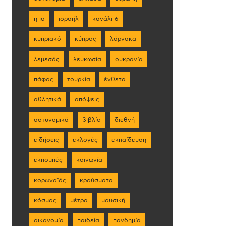
ηπα
ισραήλ
κανάλι 6
κυπριακό
κύπρος
λάρνακα
λεμεσός
λευκωσία
ουκρανία
πάφος
τουρκία
ένθετα
αθλητικά
απόψεις
αστυνομικά
βιβλίο
διεθνή
ειδήσεις
εκλογές
εκπαίδευση
εκπομπές
κοινωνία
κορωνοϊός
κρούσματα
κόσμος
μέτρα
μουσική
οικονομία
παιδεία
πανδημία