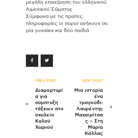
μεγάλη επιχείρηση του ελληνικού
Λιμενικού Σώματος
Σύμφωνα με τις πρώτες
πληροφορίες οι σοροί ανήκουν σε
μία γυναίκα και δύο παιδιά
Πλοήγηση
PREV POST
NEXT POST
άρθρων
Διαμαρτυρί
Μια ιστορία
α για
ένα
σύμπτυξη
τραγούδι:
τάξεων στο
Λαυρέντης
σχολείο
Μαχαιρίτσα
Καλού
ς – Στη
Χωριού
Μαρία
Κάλλας