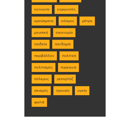
κοινωνία
κορωνοϊός
κρούσματα
κόσμος
μέτρα
μουσική
οικονομία
παιδεία
πανδημία
περιβάλλον
πολιτική
πολιτισμός
πυρκαγιά
πόλεμος
ρεπορτάζ
σεισμός
τροχαίο
υγεία
φωτιά