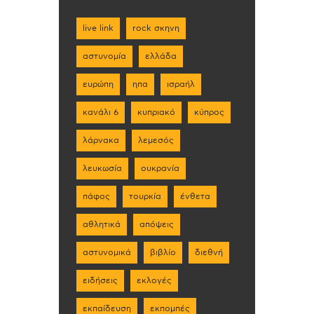
live link
rock σκηνη
αστυνομία
ελλάδα
ευρώπη
ηπα
ισραήλ
κανάλι 6
κυπριακό
κύπρος
λάρνακα
λεμεσός
λευκωσία
ουκρανία
πάφος
τουρκία
ένθετα
αθλητικά
απόψεις
αστυνομικά
βιβλίο
διεθνή
ειδήσεις
εκλογές
εκπαίδευση
εκπομπές