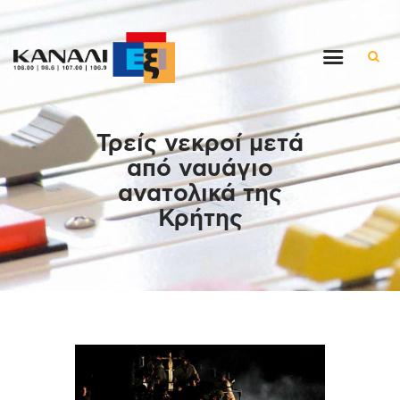
Αρχική
Τρείς νεκροί μετά
Εκπομπές
από ναυάγιο
Στον ρυθμό της μέρας
ανατολικά της
Ένθετα
Κρήτης
Διαγωνισμοί/Live Links
Ποιοι είμαστε
Επικοινωνία