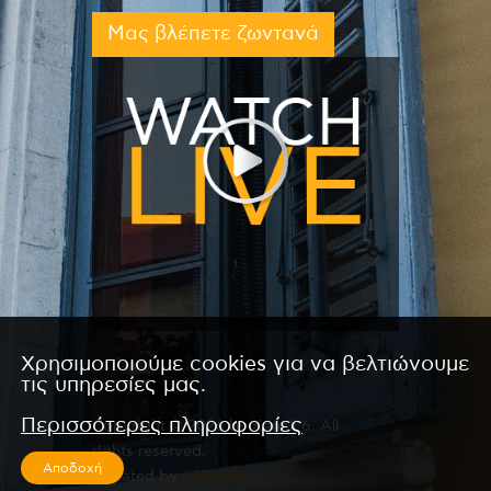
Μας βλέπετε ζωντανά
Χρησιμοποιούμε cookies για να βελτιώνουμε
τις υπηρεσίες μας.
Περισσότερες πληροφορίες
Copyright © 2026 by Kanali 6. All
rights reserved.
Αποδοχή
CReated by
CReatures.