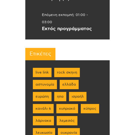
Επόμενη εκπομπή:
01:00
-
03:00
Εκτός προγράμματος
Ετικέτες
live link
rock σκηνη
αστυνομία
ελλάδα
ευρώπη
ηπα
ισραήλ
κανάλι 6
κυπριακό
κύπρος
λάρνακα
λεμεσός
λευκωσία
ουκρανία