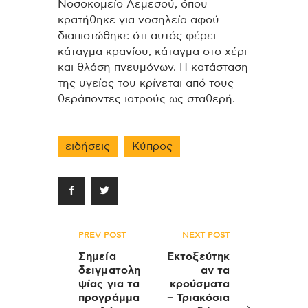
Νοσοκομείο Λεμεσού, όπου
κρατήθηκε για νοσηλεία αφού
διαπιστώθηκε ότι αυτός φέρει
κάταγμα κρανίου, κάταγμα στο χέρι
και θλάση πνευμόνων. Η κατάσταση
της υγείας του κρίνεται από τους
θεράποντες ιατρούς ως σταθερή.
ειδήσεις
Κύπρος
Πλοήγηση
PREV POST
NEXT POST
άρθρων
Σημεία
Εκτοξεύτηκ
δειγματολη
αν τα
ψίας για τα
κρούσματα
προγράμμα
– Τριακόσια