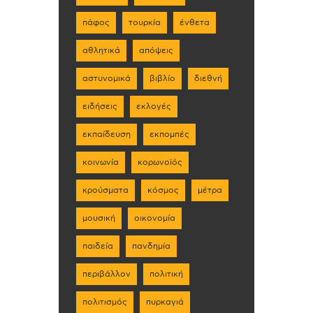
πάφος
τουρκία
ένθετα
αθλητικά
απόψεις
αστυνομικά
βιβλίο
διεθνή
ειδήσεις
εκλογές
εκπαίδευση
εκπομπές
κοινωνία
κορωνοϊός
κρούσματα
κόσμος
μέτρα
μουσική
οικονομία
παιδεία
πανδημία
περιβάλλον
πολιτική
πολιτισμός
πυρκαγιά