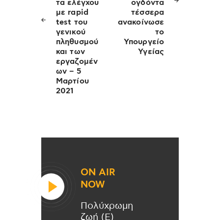
τα ελέγχου
ογδόντα
με rapid
τέσσερα
test του
ανακοίνωσε
γενικού
το
πληθυσμού
Υπουργείο
και των
Υγείας
εργαζομέν
ων – 5
Μαρτίου
2021
ON AIR
NOW
Πολύχρωμη
ζωή (Ε)