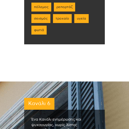
πόλεμος
ρεπορτάζ
σεισμός
τροχαίο
υγεία
φωτιά
Κανάλι 6
Ένα Κανάλι ενημέρωσης και
ψυχαγωγίας, χωρίς λίστες