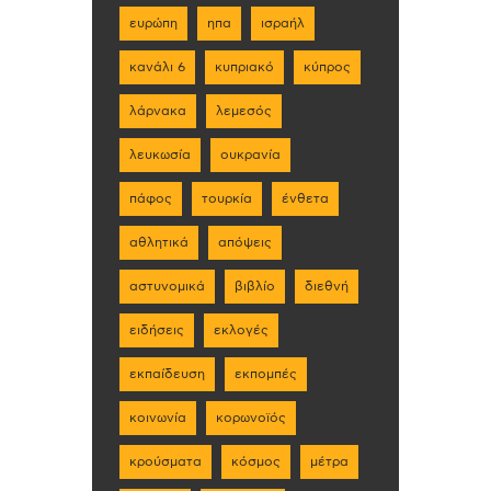
ευρώπη
ηπα
ισραήλ
κανάλι 6
κυπριακό
κύπρος
λάρνακα
λεμεσός
λευκωσία
ουκρανία
πάφος
τουρκία
ένθετα
αθλητικά
απόψεις
αστυνομικά
βιβλίο
διεθνή
ειδήσεις
εκλογές
εκπαίδευση
εκπομπές
κοινωνία
κορωνοϊός
κρούσματα
κόσμος
μέτρα