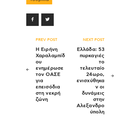
Πλοήγηση
PREV POST
NEXT POST
άρθρων
Η Ειρήνη
Ελλάδα: 53
Χαραλαμπίδ
πυρκαγιές
ου
το
ενημέρωσε
τελευταίο
τον ΟΑΣΕ
24ωρο,
για
ενισχύθηκα
επεισόδια
ν οι
στη νεκρή
δυνάμεις
ζώνη
στην
Αλεξανδρο
ύπολη