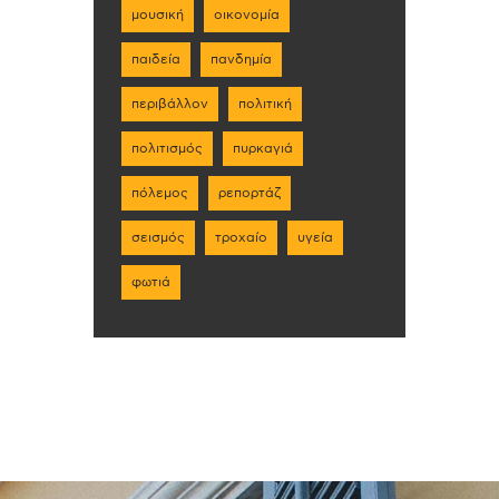
μουσική
οικονομία
παιδεία
πανδημία
περιβάλλον
πολιτική
πολιτισμός
πυρκαγιά
πόλεμος
ρεπορτάζ
σεισμός
τροχαίο
υγεία
φωτιά