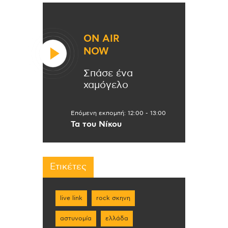
ON AIR
NOW
Σπάσε ένα
χαμόγελο
Επόμενη εκπομπή:
12:00
-
13:00
Τα του Νίκου
Ετικέτες
live link
rock σκηνη
αστυνομία
ελλάδα