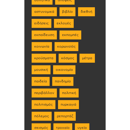
αστυνομικά
βιβλίο
διεθνή
ειδήσεις
εκλογές
εκπαίδευση
εκπομπές
κοινωνία
κορωνοϊός
κρούσματα
κόσμος
μέτρα
μουσική
οικονομία
παιδεία
πανδημία
περιβάλλον
πολιτική
πολιτισμός
πυρκαγιά
πόλεμος
ρεπορτάζ
σεισμός
τροχαίο
υγεία