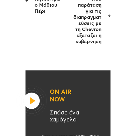
ο Μάθιου
παράταση
Πέρι
για τις
διαπραγματ
εύσεις με
τη Chevron
εξετάζει η
κυβέρνηση
ON AIR
NOW
Σπάσε ένα
χαμόγελο