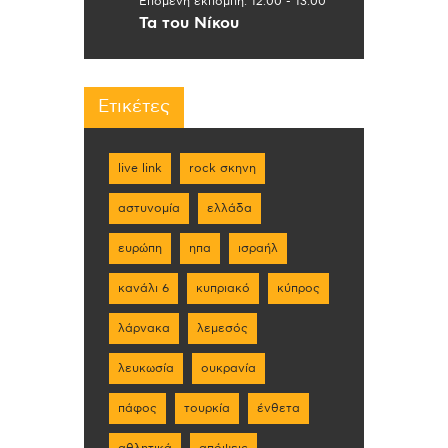
Επόμενη εκπομπή:
12:00
-
13:00
Τα του Νίκου
Ετικέτες
live link
rock σκηνη
αστυνομία
ελλάδα
ευρώπη
ηπα
ισραήλ
κανάλι 6
κυπριακό
κύπρος
λάρνακα
λεμεσός
λευκωσία
ουκρανία
πάφος
τουρκία
ένθετα
αθλητικά
απόψεις