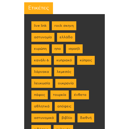
Ετικέτες
live link
rock σκηνη
αστυνομία
ελλάδα
ευρώπη
ηπα
ισραήλ
κανάλι 6
κυπριακό
κύπρος
λάρνακα
λεμεσός
λευκωσία
ουκρανία
πάφος
τουρκία
ένθετα
αθλητικά
απόψεις
αστυνομικά
βιβλίο
διεθνή