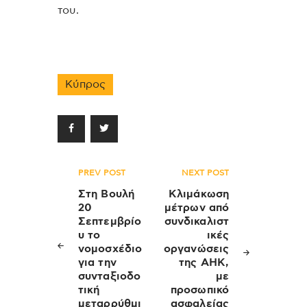
του.
Κύπρος
Πλοήγηση
PREV POST
NEXT POST
άρθρων
Στη Βουλή
Κλιμάκωση
20
μέτρων από
Σεπτεμβρίο
συνδικαλιστ
υ το
ικές
νομοσχέδιο
οργανώσεις
για την
της ΑΗΚ,
συνταξιοδο
με
τική
προσωπικό
μεταρρύθμι
ασφαλείας