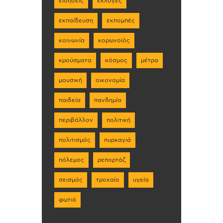
ειδήσεις
εκλογές
εκπαίδευση
εκπομπές
κοινωνία
κορωνοϊός
κρούσματα
κόσμος
μέτρα
μουσική
οικονομία
παιδεία
πανδημία
περιβάλλον
πολιτική
πολιτισμός
πυρκαγιά
πόλεμος
ρεπορτάζ
σεισμός
τροχαίο
υγεία
φωτιά