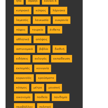
ηπα
ισραήλ
κανάλι 6
κυπριακό
κύπρος
λάρνακα
λεμεσός
λευκωσία
ουκρανία
πάφος
τουρκία
ένθετα
αθλητικά
απόψεις
αστυνομικά
βιβλίο
διεθνή
ειδήσεις
εκλογές
εκπαίδευση
εκπομπές
κοινωνία
κορωνοϊός
κρούσματα
κόσμος
μέτρα
μουσική
οικονομία
παιδεία
πανδημία
περιβάλλον
πολιτική