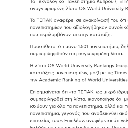
Το Τεχνολογικό Πανεπιστήμιο Κύπρου (ΤΕΠΑ
αναγνωρισμένη λίστα QS World University 
Το ΤΕΠΑΚ αναφέρει σε ανακοίνωσή του ότι 
πανεπιστημίων που αξιολογήθηκαν συνολικά
που περιλαμβάνονται στην κατάταξη.
Προστίθεται ότι μόνο 1.501 πανεπιστήμια, 
συμπεριληφθούν στη συγκεκριμένη λίστα.
Η λίστα QS World University Rankings θεωρε
κατατάξεις πανεπιστημίων, μαζί με τις Times
την Academic Ranking of World Universities
Επισημαίνεται ότι «το ΤΕΠΑΚ, ως μικρό ίδρυμ
συμπεριληφθεί στη λίστα, ικανοποίησε όχι μ
ισχύουν για όλα τα πανεπιστήμια, αλλά και 
πανεπιστήμια, γεγονός που αναδεικνύει ακό
επιτυχίας του». Επιπλέον, αναφέρεται ότι «ε
Ελλάδα που συμπεριλαμβάνεται στη λίστα».