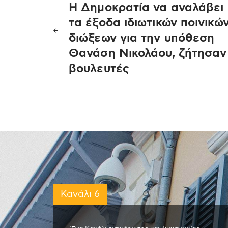
Η Δημοκρατία να αναλάβει
άρθρων
τα έξοδα ιδιωτικών ποινικώ
διώξεων για την υπόθεση
Θανάση Νικολάου, ζήτησαν
βουλευτές
Κανάλι 6