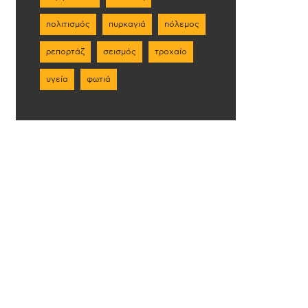
πολιτισμός
πυρκαγιά
πόλεμος
ρεπορτάζ
σεισμός
τροχαίο
υγεία
φωτιά