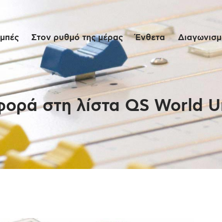
Αρχική
μπές
Στον ρυθμό της μέρας
Ένθετα
Διαγωνισμο
Εκπομπές
Στον ρυθμό της
μέρας
ορά στη λίστα QS World Un
Ένθετα
Διαγωνισμοί/Live
Links
Ποιοι είμαστε