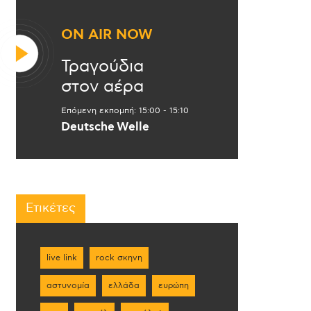
ON AIR NOW
Τραγούδια
στον αέρα
Επόμενη εκπομπή:
15:00
-
15:10
Deutsche Welle
Ετικέτες
live link
rock σκηνη
αστυνομία
ελλάδα
ευρώπη