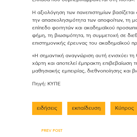
Η αξιολόγηση των πανεπιστημίων βασίζεται σ
την απασχολησιμότητα των αποφοίτων, τη μα
επίπεδο φοιτητών και ακαδημαϊκού προσωπι
φήμη, τη βιωσιμότητα, τη συμμετοχή σε διε
επιστημονικής έρευνας του ακαδημαϊκού π
«Η σημαντική αναγνώριση αυτή ενισχύει τ
χάρτη και αποτελεί έμπρακτη επιβεβαίωση τ
μαθησιακής εμπειρίας, διεθνοποίησης και β
Πηγή: ΚΥΠΕ
ειδήσεις
εκπαίδευση
Κύπρος
Πλοήγηση
PREV POST