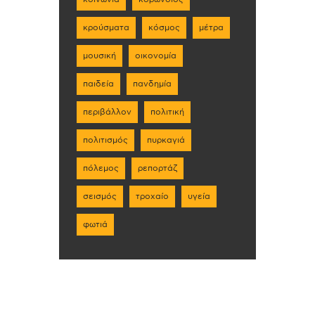
κρούσματα
κόσμος
μέτρα
μουσική
οικονομία
παιδεία
πανδημία
περιβάλλον
πολιτική
πολιτισμός
πυρκαγιά
πόλεμος
ρεπορτάζ
σεισμός
τροχαίο
υγεία
φωτιά