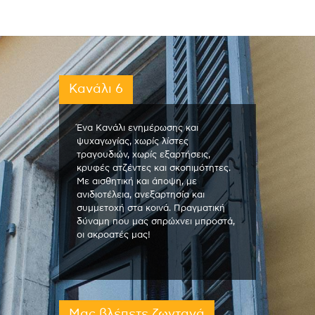
Κανάλι 6
Ένα Κανάλι ενημέρωσης και
ψυχαγωγίας, χωρίς λίστες
τραγουδιών, χωρίς εξαρτήσεις,
κρυφές ατζέντες και σκοπιμότητες.
Με αισθητική και άποψη, με
ανιδιοτέλεια, ανεξαρτησία και
συμμετοχή στα κοινά. Πραγματική
δύναμη που μας σπρώχνει μπροστά,
οι ακροατές μας!
Μας βλέπετε ζωντανά