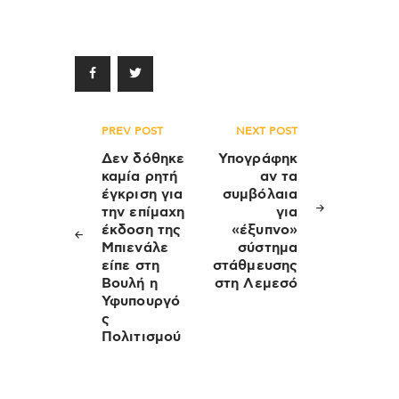
Πλοήγηση
PREV POST
NEXT POST
άρθρων
Δεν δόθηκε
Υπογράφηκ
καμία ρητή
αν τα
έγκριση για
συμβόλαια
την επίμαχη
για
έκδοση της
«έξυπνο»
Μπιενάλε
σύστημα
είπε στη
στάθμευσης
Βουλή η
στη Λεμεσό
Υφυπουργό
ς
Πολιτισμού