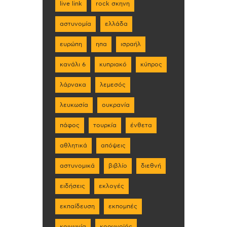
live link
rock σκηνη
αστυνομία
ελλάδα
ευρώπη
ηπα
ισραήλ
κανάλι 6
κυπριακό
κύπρος
λάρνακα
λεμεσός
λευκωσία
ουκρανία
πάφος
τουρκία
ένθετα
αθλητικά
απόψεις
αστυνομικά
βιβλίο
διεθνή
ειδήσεις
εκλογές
εκπαίδευση
εκπομπές
κοινωνία
κορωνοϊός