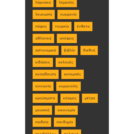
λάρνακα
λεμεσός
λευκωσία
ουκρανία
πάφος
τουρκία
ένθετα
αθλητικά
απόψεις
αστυνομικά
βιβλίο
διεθνή
ειδήσεις
εκλογές
εκπαίδευση
εκπομπές
κοινωνία
κορωνοϊός
κρούσματα
κόσμος
μέτρα
μουσική
οικονομία
παιδεία
πανδημία
περιβάλλον
πολιτική