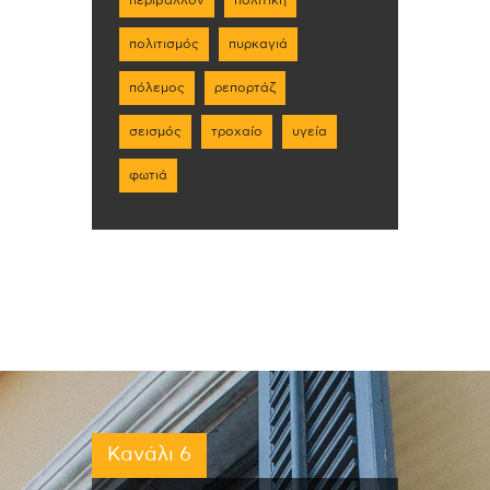
πολιτισμός
πυρκαγιά
πόλεμος
ρεπορτάζ
σεισμός
τροχαίο
υγεία
φωτιά
Κανάλι 6