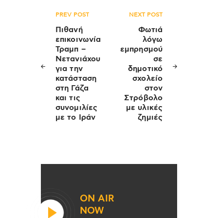
Πλοήγηση
PREV POST
NEXT POST
άρθρων
Πιθανή
Φωτιά
επικοινωνία
λόγω
Τραμπ –
εμπρησμού
Nετανιάχου
σε
για την
δημοτικό
κατάσταση
σχολείο
στη Γάζα
στον
και τις
Στρόβολο
συνομιλίες
με υλικές
με το Ιράν
ζημιές
ON AIR
NOW