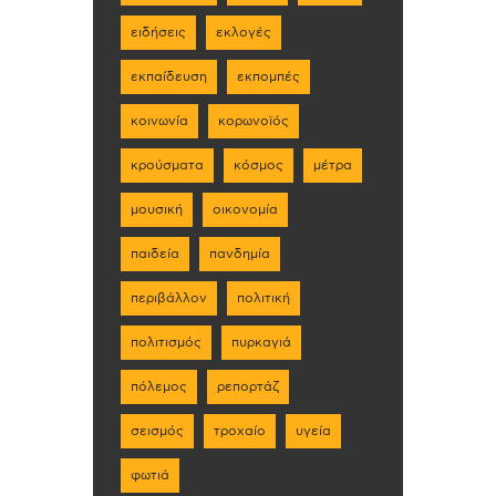
ειδήσεις
εκλογές
εκπαίδευση
εκπομπές
κοινωνία
κορωνοϊός
κρούσματα
κόσμος
μέτρα
μουσική
οικονομία
παιδεία
πανδημία
περιβάλλον
πολιτική
πολιτισμός
πυρκαγιά
πόλεμος
ρεπορτάζ
σεισμός
τροχαίο
υγεία
φωτιά