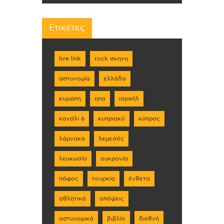
Ετικέτες
live link
rock σκηνη
αστυνομία
ελλάδα
ευρώπη
ηπα
ισραήλ
κανάλι 6
κυπριακό
κύπρος
λάρνακα
λεμεσός
λευκωσία
ουκρανία
πάφος
τουρκία
ένθετα
αθλητικά
απόψεις
αστυνομικά
βιβλίο
διεθνή