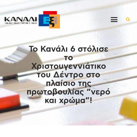
Αρχική
Το Κανάλι 6 στόλισε
Εκπομπές
το
Στον ρυθμό της μέρας
Χριστουγεννιάτικο
Ένθετα
του Δέντρο στο
Διαγωνισμοί/Live Links
πλαίσιο της
Ποιοι είμαστε
πρωτοβουλίας “νερό
και χρώμα”!
Επικοινωνία