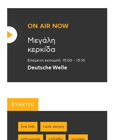
ON AIR NOW
Μεγάλη
κερκίδα
Επόμενη εκπομπή:
15:00
-
15:10
Deutsche Welle
Ετικέτες
live link
rock σκηνη
αστυνομία
ελλάδα
ευρώπη