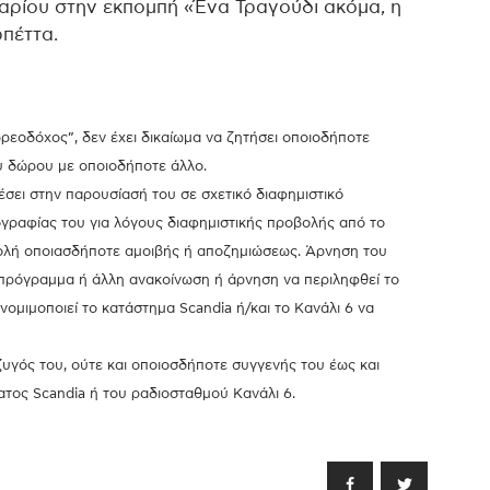
αρίου στην εκπομπή «Ένα Τραγούδι ακόμα, η
πέττα.
Δωρεοδόχος”, δεν έχει δικαίωμα να ζητήσει οποιοδήποτε
υ δώρου με οποιοδήποτε άλλο.
έσει στην παρουσίασή του σε σχετικό διαφημιστικό
γραφίας του για λόγους διαφημιστικής προβολής από το
αβολή οποιασδήποτε αμοιβής ή αποζημιώσεως. Άρνηση του
 πρόγραμμα ή άλλη ανακοίνωση ή άρνηση να περιληφθεί το
νομιμοποιεί το κατάστημα Scandia ή/και το Κανάλι 6 να
ζυγός του, ούτε και οποιοσδήποτε συγγενής του έως και
ατος Scandia ή του ραδιοσταθμού Κανάλι 6.