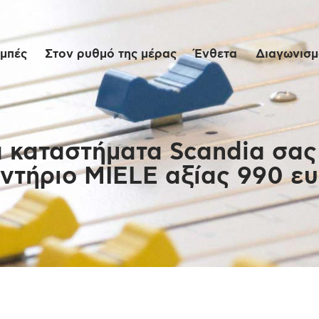
Αρχική
μπές
Στον ρυθμό της μέρας
Ένθετα
Διαγωνισμο
Εκπομπές
Στον ρυθμό της
μέρας
τα καταστήματα Scandia σα
ντήριο MIELE αξίας 990 ε
Ένθετα
Διαγωνισμοί/Live
Links
Ποιοι είμαστε