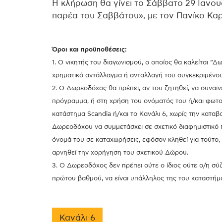
Η κλήρωση θα γίνει το Σάββατο 29 Ιανου
παρέα του Σαββάτου», με τον Πανίκο Καρ
Όροι και προϋποθέσεις:
1. Ο νικητής του διαγωνισμού, ο οποίος θα καλείται “
χρηματικό αντάλλαγμα ή ανταλλαγή του συγκεκριμένο
2. O Δωρεοδόχος θα πρέπει, αν του ζητηθεί, να συναιν
πρόγραμμα, ή στη χρήση του ονόματός του ή/και φωτο
κατάστημα Scandia ή/και το Κανάλι 6, χωρίς την κατ
Δωρεοδόχου να συμμετάσχει σε σχετικό διαφημιστικό
όνομά του σε καταχωρήσεις, εφόσον κληθεί για τούτο, 
αρνηθεί την χορήγηση του σχετικού Δώρου.
3. Ο Δωρεοδόχος δεν πρέπει ούτε ο ίδιος ούτε ο/η σύ
πρώτου βαθμού, να είναι υπάλληλος της του καταστήμ
Κανάλι 6