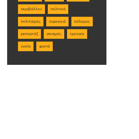
περιβάλλον
πολιτική
πολιτισμός
πυρκαγιά
πόλεμος
ρεπορτάζ
σεισμός
τροχαίο
υγεία
φωτιά