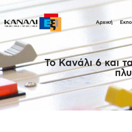
Αρχική
Εκπο
Το Κανάλι 6 και 
πλυ