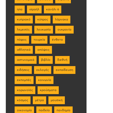
ηπα
ισραήλ
κανάλι 6
κυπριακό
κύπρος
λάρνακα
λεμεσός
λευκωσία
ουκρανία
πάφος
τουρκία
ένθετα
αθλητικά
απόψεις
αστυνομικά
βιβλίο
διεθνή
ειδήσεις
εκλογές
εκπαίδευση
εκπομπές
κοινωνία
κορωνοϊός
κρούσματα
κόσμος
μέτρα
μουσική
οικονομία
παιδεία
πανδημία