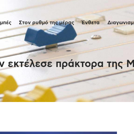
Αρχική
μπές
Στον ρυθμό της μέρας
Ένθετα
Διαγωνισμο
Εκπομπές
Στον ρυθμό της
μέρας
άν εκτέλεσε πράκτορα της 
Ένθετα
Διαγωνισμοί/Live
Links
Ποιοι είμαστε