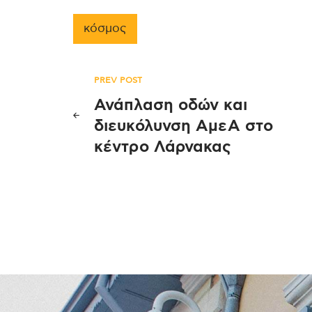
κόσμος
Πλοήγηση
PREV POST
Ανάπλαση οδών και
άρθρων
διευκόλυνση ΑμεΑ στο
κέντρο Λάρνακας