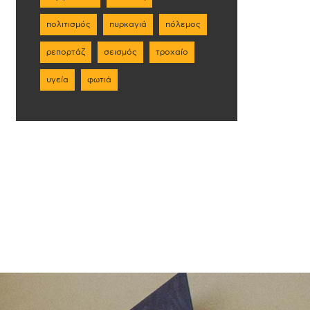
πολιτισμός
πυρκαγιά
πόλεμος
ρεπορτάζ
σεισμός
τροχαίο
υγεία
φωτιά