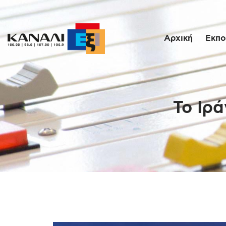
Αρχική
Εκπο
Το Ιρ