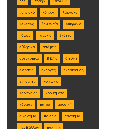
ηπα
ισραήλ
κανάλι 6
κυπριακό
κύπρος
λάρνακα
λεμεσός
λευκωσία
ουκρανία
πάφος
τουρκία
ένθετα
αθλητικά
απόψεις
αστυνομικά
βιβλίο
διεθνή
ειδήσεις
εκλογές
εκπαίδευση
εκπομπές
κοινωνία
κορωνοϊός
κρούσματα
κόσμος
μέτρα
μουσική
οικονομία
παιδεία
πανδημία
περιβάλλον
πολιτική