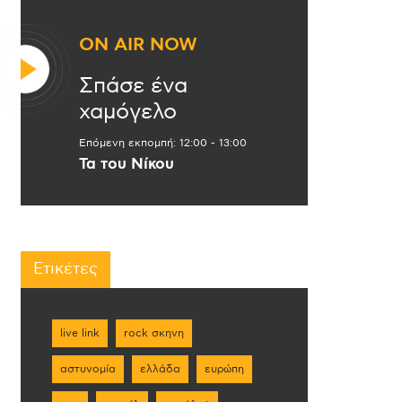
ON AIR NOW
Σπάσε ένα
χαμόγελο
Επόμενη εκπομπή:
12:00
-
13:00
Τα του Νίκου
Ετικέτες
live link
rock σκηνη
αστυνομία
ελλάδα
ευρώπη