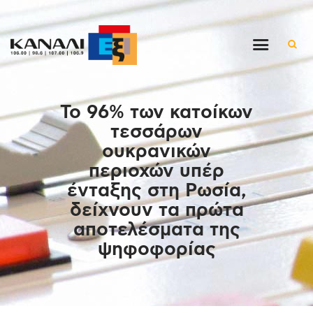
Αρχική
Το 96% των κατοίκων
Εκπομπές
τεσσάρων
Στον ρυθμό της μέρας
ουκρανικών
Ένθετα
περιοχών υπέρ
Διαγωνισμοί/Live Links
ένταξης στη Ρωσία,
Ποιοι είμαστε
δείχνουν τα πρώτα
αποτελέσματα της
Επικοινωνία
ψηφοφορίας