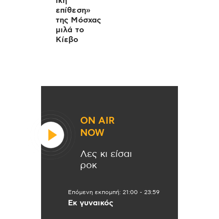
ική
επίθεση»
της Μόσχας
μιλά το
Κίεβο
ON AIR
NOW
Λες κι είσαι
ροκ
Επόμενη εκπομπή:
21:00
-
23:59
Εκ γυναικός