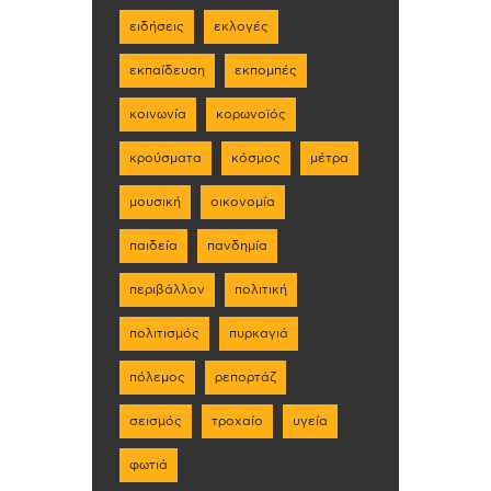
ειδήσεις
εκλογές
εκπαίδευση
εκπομπές
κοινωνία
κορωνοϊός
κρούσματα
κόσμος
μέτρα
μουσική
οικονομία
παιδεία
πανδημία
περιβάλλον
πολιτική
πολιτισμός
πυρκαγιά
πόλεμος
ρεπορτάζ
σεισμός
τροχαίο
υγεία
φωτιά