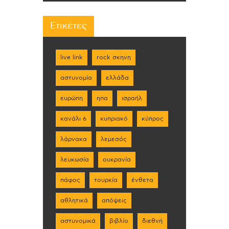
Ετικέτες
live link
rock σκηνη
αστυνομία
ελλάδα
ευρώπη
ηπα
ισραήλ
κανάλι 6
κυπριακό
κύπρος
λάρνακα
λεμεσός
λευκωσία
ουκρανία
πάφος
τουρκία
ένθετα
αθλητικά
απόψεις
αστυνομικά
βιβλίο
διεθνή