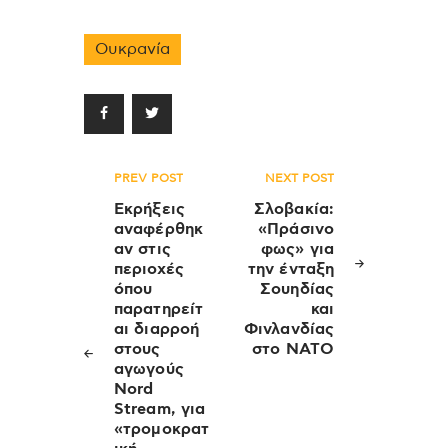
Ουκρανία
Πλοήγηση
PREV POST
NEXT POST
άρθρων
Εκρήξεις
Σλοβακία:
αναφέρθηκ
«Πράσινο
αν στις
φως» για
περιοχές
την ένταξη
όπου
Σουηδίας
παρατηρείτ
και
αι διαρροή
Φινλανδίας
στους
στο ΝΑΤΟ
αγωγούς
Nord
Stream, για
«τρομοκρατ