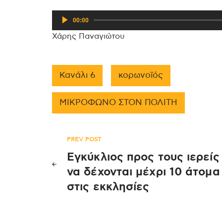
Πρόγραμμα
00:00
Αναπαραγωγής
Χάρης Παναγιώτου
Ήχου
Κανάλι 6
κορωνοϊός
ΜΙΚΡΟΦΩΝΟ ΣΤΟΝ ΠΟΛΙΤΗ
Πλοήγηση
PREV POST
Εγκύκλιος προς τους ιερείς
άρθρων
να δέχονται μέχρι 10 άτομα
στις εκκλησίες