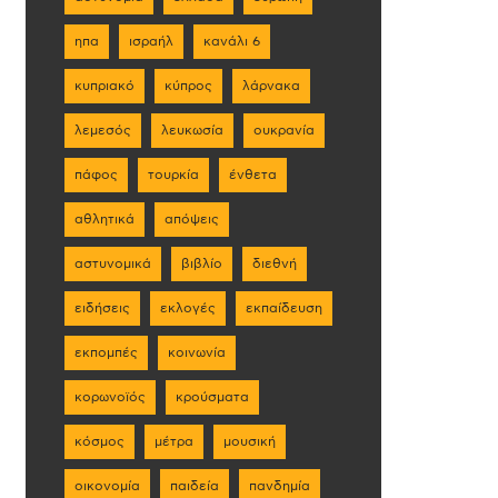
ηπα
ισραήλ
κανάλι 6
κυπριακό
κύπρος
λάρνακα
λεμεσός
λευκωσία
ουκρανία
πάφος
τουρκία
ένθετα
αθλητικά
απόψεις
αστυνομικά
βιβλίο
διεθνή
ειδήσεις
εκλογές
εκπαίδευση
εκπομπές
κοινωνία
κορωνοϊός
κρούσματα
κόσμος
μέτρα
μουσική
οικονομία
παιδεία
πανδημία