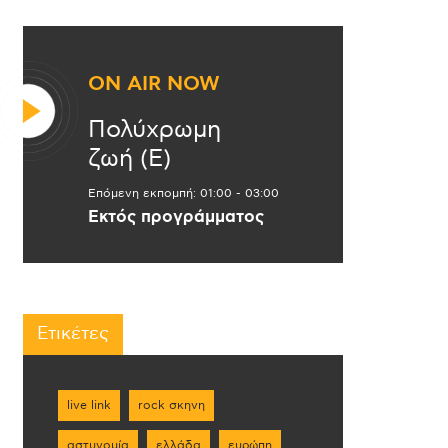
ON AIR NOW
Πολύχρωμη
ζωή (Ε)
Επόμενη εκπομπή:
01:00
-
03:00
Εκτός προγράμματος
Ετικέτες
live link
rock σκηνη
αστυνομία
ελλάδα
ευρώπη