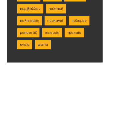
περιβάλλον
πολιτική
ε
πολιτισμός
πυρκαγιά
πόλεμος
ρεπορτάζ
σεισμός
τροχαίο
υγεία
φωτιά