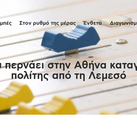
Αρχική
μπές
Στον ρυθμό της μέρας
Ένθετα
Διαγωνισμο
Εκπομπές
Στον ρυθμό της
μέρας
 περνάει στην Αθήνα καταγ
πολίτης από τη Λεμεσό
Ένθετα
Διαγωνισμοί/Live
Links
Ποιοι είμαστε