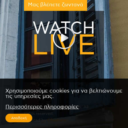
Μας βλέπετε ζωντανά
Χρησιμοποιούμε cookies για να βελτιώνουμε
τις υπηρεσίες μας.
Περισσότερες πληροφορίες
Copyright © 2026 by Kanali 6. All
rights reserved.
Αποδοχή
CReated by
CReatures.