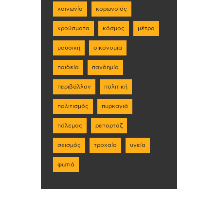
κοινωνία
κορωνοϊός
κρούσματα
κόσμος
μέτρα
μουσική
οικονομία
παιδεία
πανδημία
περιβάλλον
πολιτική
πολιτισμός
πυρκαγιά
πόλεμος
ρεπορτάζ
σεισμός
τροχαίο
υγεία
φωτιά