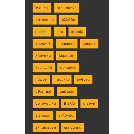
live link
rock σκηνη
αστυνομία
ελλάδα
ευρώπη
ηπα
ισραήλ
κανάλι 6
κυπριακό
κύπρος
λάρνακα
λεμεσός
λευκωσία
ουκρανία
πάφος
τουρκία
ένθετα
αθλητικά
απόψεις
αστυνομικά
βιβλίο
διεθνή
ειδήσεις
εκλογές
εκπαίδευση
εκπομπές