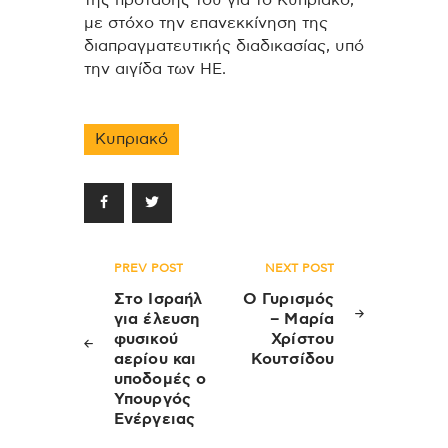
της πρότασής του για το Κυπριακό,
με στόχο την επανεκκίνηση της
διαπραγματευτικής διαδικασίας, υπό
την αιγίδα των ΗΕ.
Κυπριακό
Πλοήγηση
PREV POST
NEXT POST
άρθρων
Στο Ισραήλ
Ο Γυρισμός
για έλευση
– Μαρία
φυσικού
Χρίστου
αερίου και
Κουτσίδου
υποδομές ο
Υπουργός
Ενέργειας