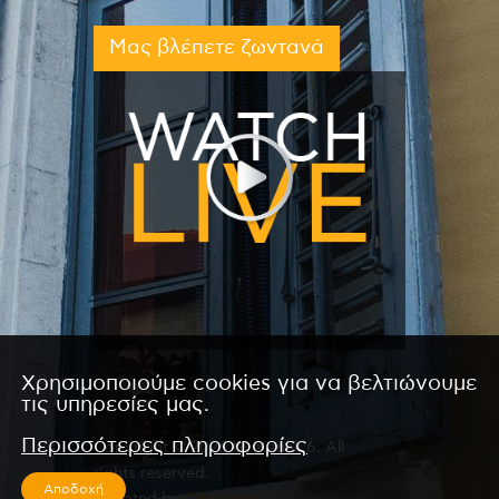
Μας βλέπετε ζωντανά
Χρησιμοποιούμε cookies για να βελτιώνουμε
τις υπηρεσίες μας.
Περισσότερες πληροφορίες
Copyright © 2026 by Kanali 6. All
rights reserved.
Αποδοχή
CReated by
CReatures.