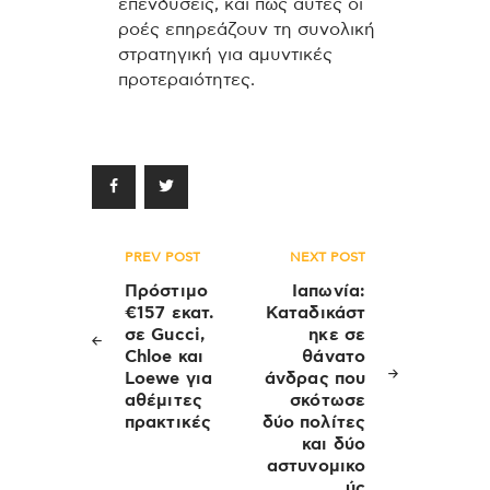
επενδύσεις, και πώς αυτές οι
ροές επηρεάζουν τη συνολική
στρατηγική για αμυντικές
προτεραιότητες.
Πλοήγηση
PREV POST
NEXT POST
άρθρων
Πρόστιμο
Ιαπωνία:
€157 εκατ.
Καταδικάστ
σε Gucci,
ηκε σε
Chloe και
θάνατο
Loewe για
άνδρας που
αθέμιτες
σκότωσε
πρακτικές
δύο πολίτες
και δύο
αστυνομικο
ύς