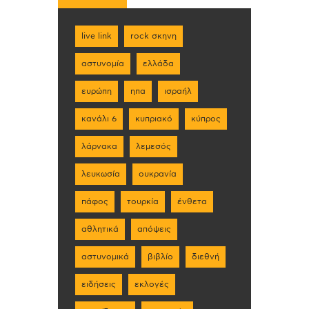
live link
rock σκηνη
αστυνομία
ελλάδα
ευρώπη
ηπα
ισραήλ
κανάλι 6
κυπριακό
κύπρος
λάρνακα
λεμεσός
λευκωσία
ουκρανία
πάφος
τουρκία
ένθετα
αθλητικά
απόψεις
αστυνομικά
βιβλίο
διεθνή
ειδήσεις
εκλογές