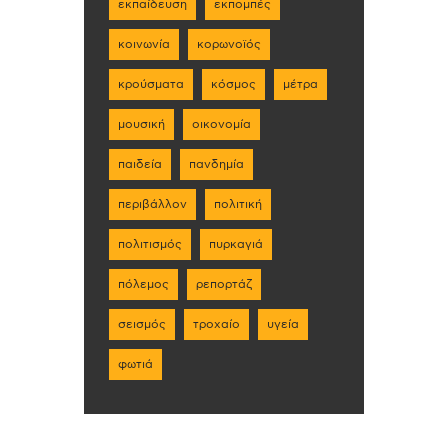
εκπαίδευση
εκπομπές
κοινωνία
κορωνοϊός
κρούσματα
κόσμος
μέτρα
μουσική
οικονομία
παιδεία
πανδημία
περιβάλλον
πολιτική
πολιτισμός
πυρκαγιά
πόλεμος
ρεπορτάζ
σεισμός
τροχαίο
υγεία
φωτιά