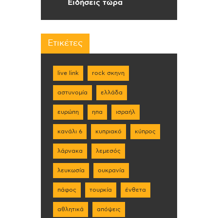
Ειδήσεις τώρα
Ετικέτες
live link
rock σκηνη
αστυνομία
ελλάδα
ευρώπη
ηπα
ισραήλ
κανάλι 6
κυπριακό
κύπρος
λάρνακα
λεμεσός
λευκωσία
ουκρανία
πάφος
τουρκία
ένθετα
αθλητικά
απόψεις