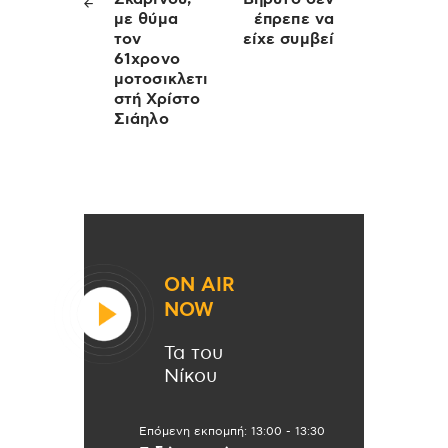
με θύμα
έπρεπε να
τον
είχε συμβεί
61χρονο
μοτοσικλετι
στή Χρίστο
Σιάηλο
ON AIR
NOW
Τα του
Νίκου
Επόμενη εκπομπή:
13:00
-
13:30