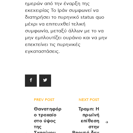
ημερών από την έναρξη της
εκεχειρίας Το Ιράν συμφωνεί να
διατηρήσει το πυρηνικό status quo
μέχρι να επιτευχθεί τελική
συμφωνία, μεταξύ άλλων με το να
μην εμπλουτίζει ουράνιο και να μην
επεκτείνει τις πυρηνικές
εγκαταστάσεις.
Πλοήγηση
PREV POST
NEXT POST
άρθρων
Θανατηφόρ
Τραμπ: Η
ο τροχαίο
πρωϊνή
στο ύψος
επίθεση
της
στην
Σκαρίνου,
Βηρυτό δεν