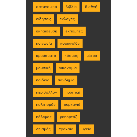
αστυνομικά
βιβλίο
διεθνή
ειδήσεις
εκλογές
εκπαίδευση
εκπομπές
κοινωνία
κορωνοϊός
κρούσματα
κόσμος
μέτρα
μουσική
οικονομία
παιδεία
πανδημία
περιβάλλον
πολιτική
πολιτισμός
πυρκαγιά
πόλεμος
ρεπορτάζ
σεισμός
τροχαίο
υγεία