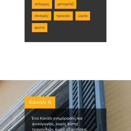
πόλεμος
ρεπορτάζ
σεισμός
τροχαίο
υγεία
φωτιά
Κανάλι 6
Ένα Κανάλι ενημέρωσης και
ψυχαγωγίας, χωρίς λίστες
τραγουδιών, χωρίς εξαρτήσεις,