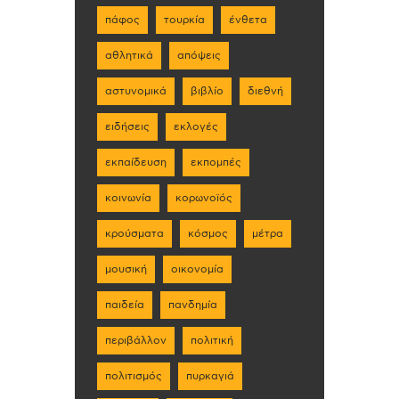
πάφος
τουρκία
ένθετα
αθλητικά
απόψεις
αστυνομικά
βιβλίο
διεθνή
ειδήσεις
εκλογές
εκπαίδευση
εκπομπές
κοινωνία
κορωνοϊός
κρούσματα
κόσμος
μέτρα
μουσική
οικονομία
παιδεία
πανδημία
περιβάλλον
πολιτική
πολιτισμός
πυρκαγιά