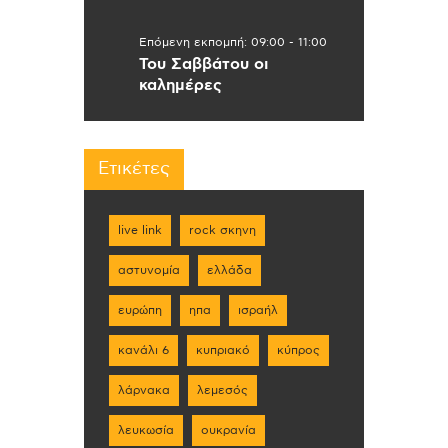
Επόμενη εκπομπή:
09:00
-
11:00
Του Σαββάτου οι
καλημέρες
Ετικέτες
live link
rock σκηνη
αστυνομία
ελλάδα
ευρώπη
ηπα
ισραήλ
κανάλι 6
κυπριακό
κύπρος
λάρνακα
λεμεσός
λευκωσία
ουκρανία