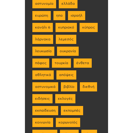
αστυνομία
ελλάδα
ευρώπη
ηπα
ισραήλ
κανάλι 6
κυπριακό
κύπρος
λάρνακα
λεμεσός
λευκωσία
ουκρανία
πάφος
τουρκία
ένθετα
αθλητικά
απόψεις
αστυνομικά
βιβλίο
διεθνή
ειδήσεις
εκλογές
εκπαίδευση
εκπομπές
κοινωνία
κορωνοϊός