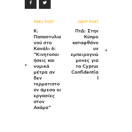
Πλοήγηση
PREV POST
NEXT POST
άρθρων
Κ.
ΠτΔ: Στην
Παπαστυλια
Κύπρο
νού στο
καταφθάνο
Κανάλι 6:
υν
“Κινητοποι
εμπειρογνώ
ήσεις και
μονες για
νομικά
τα Cyprus
μέτρα αν
Confidentia
δεν
l
τερματιστο
ύν άμεσα οι
εργασίες
στον
Ακάμα”