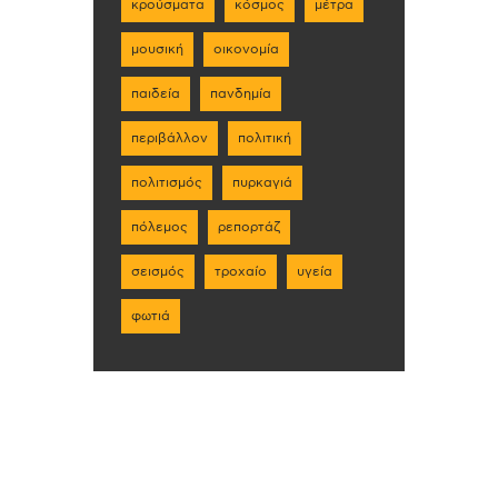
κρούσματα
κόσμος
μέτρα
μουσική
οικονομία
παιδεία
πανδημία
περιβάλλον
πολιτική
πολιτισμός
πυρκαγιά
πόλεμος
ρεπορτάζ
σεισμός
τροχαίο
υγεία
φωτιά