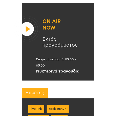
ON AIR
NOW
Εκτός
προγράμματος
Επόμενη εκπομπή:
03:00
-
05:00
Νυχτερινά τραγούδια
Ετικέτες
live link
rock σκηνη