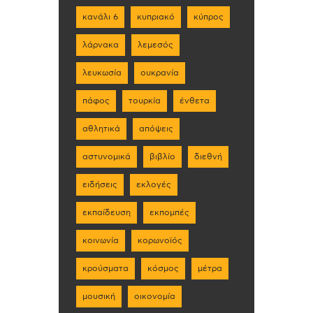
κανάλι 6
κυπριακό
κύπρος
λάρνακα
λεμεσός
λευκωσία
ουκρανία
πάφος
τουρκία
ένθετα
αθλητικά
απόψεις
αστυνομικά
βιβλίο
διεθνή
ειδήσεις
εκλογές
εκπαίδευση
εκπομπές
κοινωνία
κορωνοϊός
κρούσματα
κόσμος
μέτρα
μουσική
οικονομία