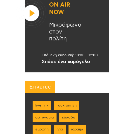
ON AIR
NOW
Μικρόφωνο
στον
πολίτη
Επόμενη εκπομπή:
10:00
-
12:00
Σπάσε ένα χαμόγελο
Ετικέτες
live link
rock σκηνη
αστυνομία
ελλάδα
ευρώπη
ηπα
ισραήλ