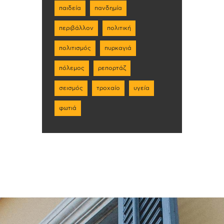
παιδεία
πανδημία
περιβάλλον
πολιτική
πολιτισμός
πυρκαγιά
πόλεμος
ρεπορτάζ
σεισμός
τροχαίο
υγεία
φωτιά