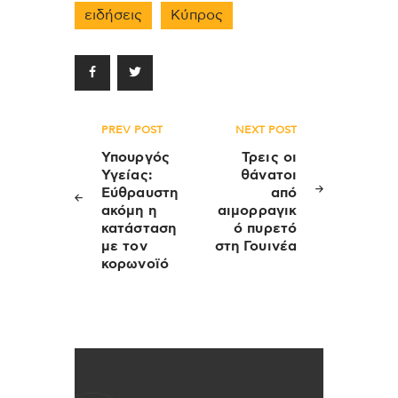
ειδήσεις
Κύπρος
Πλοήγηση
PREV POST
NEXT POST
άρθρων
Υπουργός
Τρεις οι
Υγείας:
θάνατοι
Εύθραυστη
από
ακόμη η
αιμορραγικ
κατάσταση
ό πυρετό
με τον
στη Γουινέα
κορωνοϊό