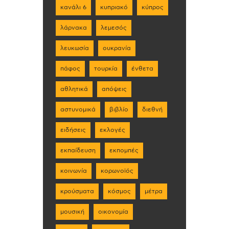
κανάλι 6
κυπριακό
κύπρος
λάρνακα
λεμεσός
λευκωσία
ουκρανία
πάφος
τουρκία
ένθετα
αθλητικά
απόψεις
αστυνομικά
βιβλίο
διεθνή
ειδήσεις
εκλογές
εκπαίδευση
εκπομπές
κοινωνία
κορωνοϊός
κρούσματα
κόσμος
μέτρα
μουσική
οικονομία