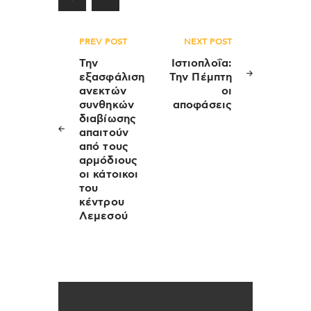
Πλοήγηση
PREV POST
NEXT POST
άρθρων
Την
Ιστιοπλοΐα:
εξασφάλιση
Την Πέμπτη
ανεκτών
οι
συνθηκών
αποφάσεις
διαβίωσης
απαιτούν
από τους
αρμόδιους
οι κάτοικοι
του
κέντρου
Λεμεσού