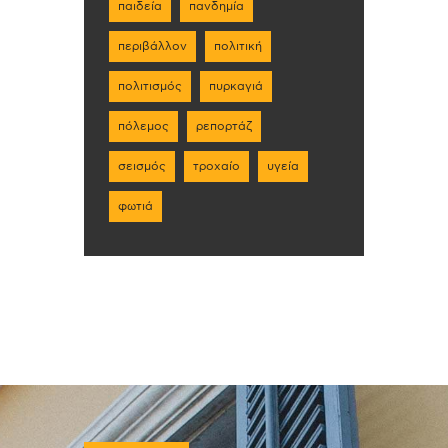
παιδεία
πανδημία
περιβάλλον
πολιτική
πολιτισμός
πυρκαγιά
πόλεμος
ρεπορτάζ
σεισμός
τροχαίο
υγεία
φωτιά