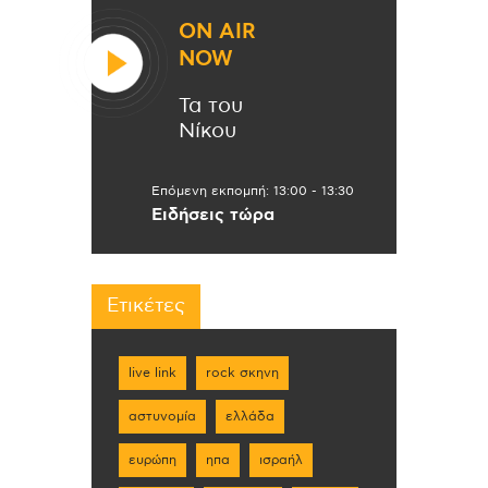
ON AIR
NOW
Τα του
Νίκου
Επόμενη εκπομπή:
13:00
-
13:30
Ειδήσεις τώρα
Ετικέτες
live link
rock σκηνη
αστυνομία
ελλάδα
ευρώπη
ηπα
ισραήλ