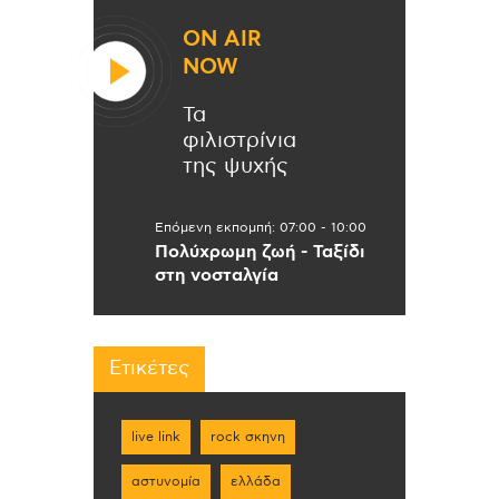
ON AIR
NOW
Τα
φιλιστρίνια
της ψυχής
Επόμενη εκπομπή:
07:00
-
10:00
Πολύχρωμη ζωή - Ταξίδι
στη νοσταλγία
Ετικέτες
live link
rock σκηνη
αστυνομία
ελλάδα