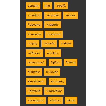
ευρώπη
ηπα
ισραήλ
κανάλι 6
κυπριακό
κύπρος
λάρνακα
λεμεσός
λευκωσία
ουκρανία
πάφος
τουρκία
ένθετα
αθλητικά
απόψεις
αστυνομικά
βιβλίο
διεθνή
ειδήσεις
εκλογές
εκπαίδευση
εκπομπές
κοινωνία
κορωνοϊός
κρούσματα
κόσμος
μέτρα