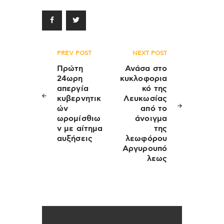
Πλοήγηση
PREV POST
NEXT POST
άρθρων
Πρώτη
Ανάσα στο
24ωρη
κυκλοφορια
απεργία
κό της
κυβερνητικ
Λευκωσίας
ών
από το
ωρομίσθιω
άνοιγμα
ν με αίτημα
της
αυξήσεις
λεωφόρου
Αργυρουπό
λεως