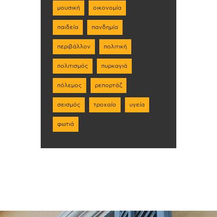
μουσική
οικονομία
παιδεία
πανδημία
περιβάλλον
πολιτική
πολιτισμός
πυρκαγιά
πόλεμος
ρεπορτάζ
σεισμός
τροχαίο
υγεία
φωτιά