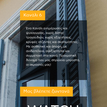
Κανάλι 6
Ένα Κανάλι ενημέρωσης και
ψυχαγωγίας, χωρίς λίστες
τραγουδιών, χωρίς εξαρτήσεις,
κρυφές ατζέντες και σκοπιμότητες.
Με αισθητική και άποψη, με
ανιδιοτέλεια, ανεξαρτησία και
συμμετοχή στα κοινά. Πραγματική
δύναμη που μας σπρώχνει μπροστά,
οι ακροατές μας!
Μας βλέπετε ζωντανά