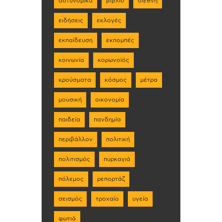
αστυνομικά
βιβλίο
διεθνή
ειδήσεις
εκλογές
εκπαίδευση
εκπομπές
κοινωνία
κορωνοϊός
κρούσματα
κόσμος
μέτρα
μουσική
οικονομία
παιδεία
πανδημία
περιβάλλον
πολιτική
πολιτισμός
πυρκαγιά
πόλεμος
ρεπορτάζ
σεισμός
τροχαίο
υγεία
φωτιά