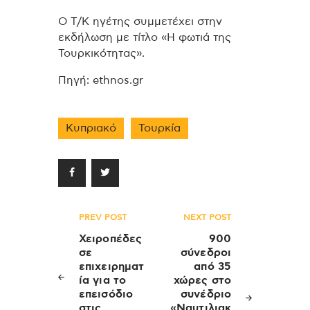
Ο Τ/Κ ηγέτης συμμετέχει στην
εκδήλωση με τίτλο «Η φωτιά της
Τουρκικότητας».
Πηγή: ethnos.gr
Κυπριακό
Τουρκία
Πλοήγηση
PREV POST
NEXT POST
άρθρων
Χειροπέδες
900
σε
σύνεδροι
επιχειρηματ
από 35
ία για το
χώρες στο
επεισόδιο
συνέδριο
στις
«Ναυτιλιακ