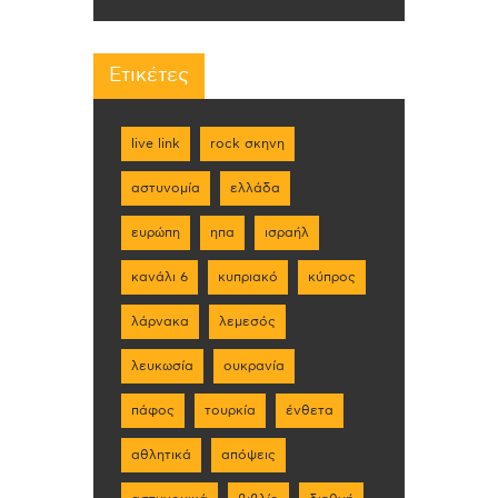
Ετικέτες
live link
rock σκηνη
αστυνομία
ελλάδα
ευρώπη
ηπα
ισραήλ
κανάλι 6
κυπριακό
κύπρος
λάρνακα
λεμεσός
λευκωσία
ουκρανία
πάφος
τουρκία
ένθετα
αθλητικά
απόψεις