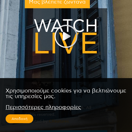
Μας βλέπετε ζωντανά
Χρησιμοποιούμε cookies για να βελτιώνουμε
τις υπηρεσίες μας.
Περισσότερες πληροφορίες
Copyright © 2026 by Kanali 6. All
rights reserved.
Αποδοχή
CReated by
CReatures.