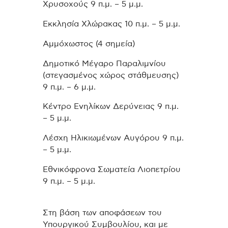
Χρυσοχούς 9 π.μ. – 5 μ.μ.
Εκκλησία Χλώρακας 10 π.μ. – 5 μ.μ.
Αμμόχωστος (4 σημεία)
Δημοτικό Μέγαρο Παραλιμνίου
(στεγασμένος χώρος στάθμευσης)
9 π.μ. – 6 μ.μ.
Κέντρο Ενηλίκων Δερύνειας 9 π.μ.
– 5 μ.μ.
Λέσχη Ηλικιωμένων Αυγόρου 9 π.μ.
– 5 μ.μ.
Εθνικόφρονα Σωματεία Λιοπετρίου
9 π.μ. – 5 μ.μ.
Στη βάση των αποφάσεων του
Υπουργικού Συμβουλίου, και με