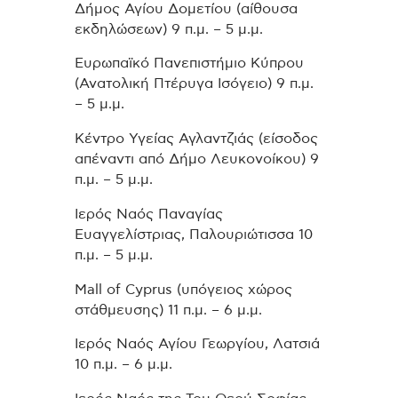
Δήμος Αγίου Δομετίου (αίθουσα
εκδηλώσεων) 9 π.μ. – 5 μ.μ.
Ευρωπαϊκό Πανεπιστήμιο Κύπρου
(Ανατολική Πτέρυγα Ισόγειο) 9 π.μ.
– 5 μ.μ.
Κέντρο Υγείας Αγλαντζιάς (είσοδος
απέναντι από Δήμο Λευκονοίκου) 9
π.μ. – 5 μ.μ.
Ιερός Ναός Παναγίας
Ευαγγελίστριας, Παλουριώτισσα 10
π.μ. – 5 μ.μ.
Mall of Cyprus (υπόγειος χώρος
στάθμευσης) 11 π.μ. – 6 μ.μ.
Ιερός Ναός Αγίου Γεωργίου, Λατσιά
10 π.μ. – 6 μ.μ.