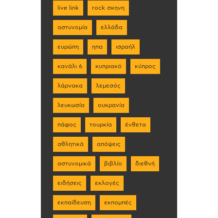
live link
rock σκηνη
αστυνομία
ελλάδα
ευρώπη
ηπα
ισραήλ
κανάλι 6
κυπριακό
κύπρος
λάρνακα
λεμεσός
λευκωσία
ουκρανία
πάφος
τουρκία
ένθετα
αθλητικά
απόψεις
αστυνομικά
βιβλίο
διεθνή
ειδήσεις
εκλογές
εκπαίδευση
εκπομπές