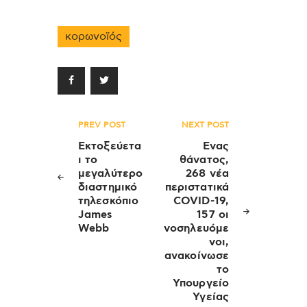
κορωνοϊός
Πλοήγηση
PREV POST
NEXT POST
άρθρων
Εκτοξεύετα
Ενας
ι το
θάνατος,
μεγαλύτερο
268 νέα
διαστημικό
περιστατικά
τηλεσκόπιο
COVID-19,
James
157 οι
Webb
νοσηλευόμε
νοι,
ανακοίνωσε
το
Υπουργείο
Υγείας