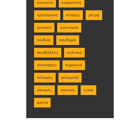
κοινωνία
κορωνοϊός
κρούσματα
κόσμος
μέτρα
μουσική
οικονομία
παιδεία
πανδημία
περιβάλλον
πολιτική
πολιτισμός
πυρκαγιά
πόλεμος
ρεπορτάζ
σεισμός
τροχαίο
υγεία
φωτιά