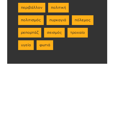
περιβάλλον
πολιτική
πολιτισμός
πυρκαγιά
πόλεμος
ρεπορτάζ
σεισμός
τροχαίο
υγεία
φωτιά