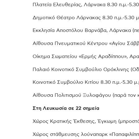
Πλατεία Ελευθερίας, Λάρνακα 8.30 π.μ.-5.30
Δημοτικό Θέατρο Λάρνακας 8.30 π.μ.-5.30 μ
Εκκλησία Αποστόλου Βαρνάβα, Λάρνακα (περι
Αίθουσα Πνευματικού Κέντρου «Αγίου Σάββα»
Οίκημα Σωματείου «Ερμής Αραδίππου», Αραδί
Παλαιό Κοινοτικό Συμβούλιο Ορόκλινης (Οδός
Κοινοτικό Συμβούλιο Κιτίου 8.30 π.μ.-5.30 μ.
Αίθουσα Πολιτισμού Ξυλοφάγου (παρά τον κυ
Στη Λευκωσία σε 22 σημεία
Χώρος Κρατικής Έκθεσης, Έγκωμη (μπροστά α
Χώρος στάθμευσης λούναπαρκ «Παπαφιλίππου