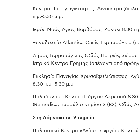
Κέντρο Παραγωγικότητας, Λινόπετρα (δίπλα
π.μ.-5.30 μ.μ.
Ιερός Ναός Αγίας Βαρβάρας, Ζακάκι 8.30 π.μ
Ξενοδοχείο Atlantica Oasis, Γερμασόγεια (π
Δήμος Γερμασόγειας (Οδός Πατρών, χώρος σ
Ιατρικό Κέντρο Ερήμης (απέναντι από πρώην 
Εκκλησία Παναγίας Χρυσαϊφυλιώτισσας, Αγ
8.30 π.μ.-5.30 μ.μ.
Πολυδύναμο Κέντρο Πύργου Λεμεσού 8.30 π
(Remedica, προαύλιο κτιρίου 3 (Β3), Οδός Αχ
Στη Λάρνακα σε 9 σημεία
Πολιτιστικό Κέντρο «Αγίου Γεωργίου Κοντού»