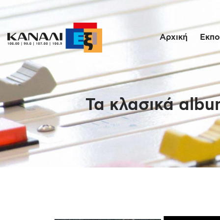
Αρχική
Εκπο
Τα κλασικά albu