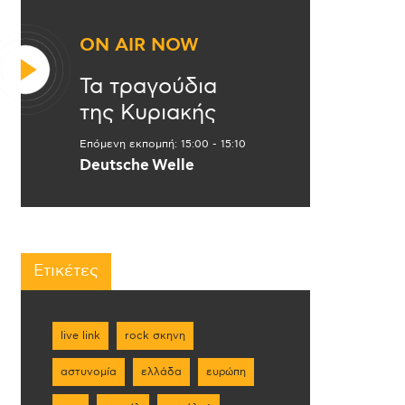
ON AIR NOW
Τα τραγούδια
της Κυριακής
Επόμενη εκπομπή:
15:00
-
15:10
Deutsche Welle
Ετικέτες
live link
rock σκηνη
αστυνομία
ελλάδα
ευρώπη