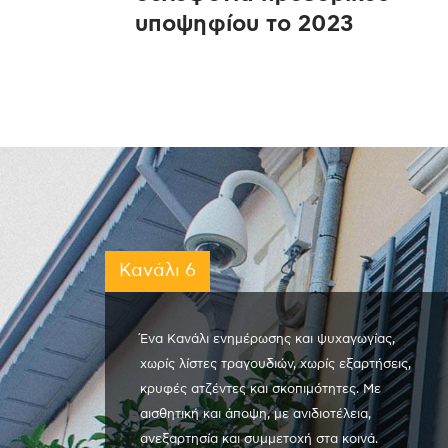
υποψηφίου το 2023
Κανάλι 6
Ένα Κανάλι ενημέρωσης και ψυχαγωγίας,
χωρίς λίστες τραγουδιών, χωρίς εξαρτήσεις,
κρυφές ατζέντες και σκοπιμότητες. Με
αισθητική και άποψη, με ανιδιοτέλεια,
ανεξαρτησία και συμμετοχή στα κοινά.