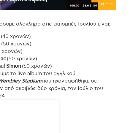
536
σουμε ολόκληρα στις εκπομπές Ιουλίου είναι:
t
(40 χρονών)
g
(50 χρονών)
 χρονών)
Mac
(50 χρονών)
ul Simon
(60 χρονών)
ύμε το live album του αγγλικού
t Wembley Stadium
που ηχογραφήθηκε σε
 από ακριβώς δύο χρόνια, τον Ιούλιο του
24.