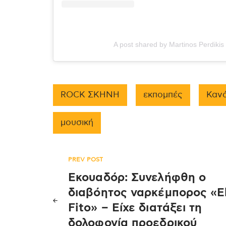
A post shared by Martinos Perdikis
ROCK ΣΚΗΝΗ
εκπομπές
Κανά
μουσική
Πλοήγηση
PREV POST
Εκουαδόρ: Συνελήφθη ο
άρθρων
διαβόητος ναρκέμπορος «E
Fito» – Είχε διατάξει τη
δολοφονία προεδρικού