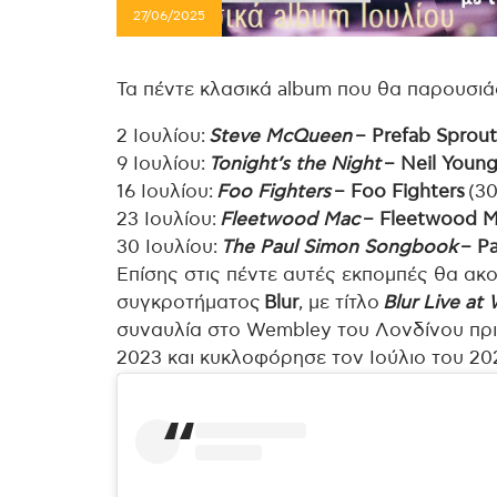
27/06/2025
Τα πέντε κλασικά album που θα παρουσιά
2 Ιουλίου:
Steve McQueen
– Prefab Sprou
9 Ιουλίου:
Tonight’s the Night
– Neil Youn
16 Ιουλίου:
Foo Fighters
– Foo Fighters
(30
23 Ιουλίου:
Fleetwood Mac
– Fleetwood 
30 Ιουλίου:
The Paul Simon Songbook
– Pa
Επίσης στις πέντε αυτές εκπομπές θα ακο
συγκροτήματος
Blur
, με τίτλο
Blur Live a
συναυλία στο Wembley του Λονδίνου πριν
2023 και κυκλοφόρησε τον Ιούλιο του 20