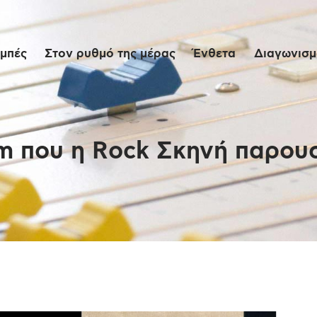
Αρχική
μπές
Στον ρυθμό της μέρας
Ένθετα
Διαγωνισμο
Εκπομπές
Στον ρυθμό της
μέρας
m που η Rock Σκηνή παρουσι
Ένθετα
Διαγωνισμοί/Live
Links
Ποιοι είμαστε