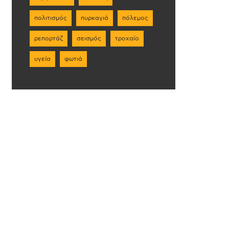
πολιτισμός
πυρκαγιά
πόλεμος
ρεπορτάζ
σεισμός
τροχαίο
υγεία
φωτιά