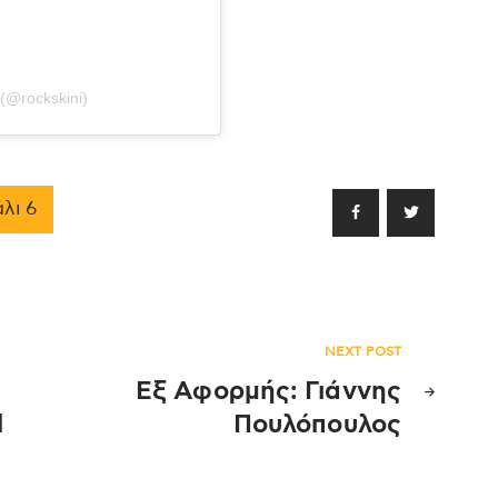
 (@rockskini)
λι 6
NEXT POST
Εξ Αφορμής: Γιάννης
l
Πουλόπουλος