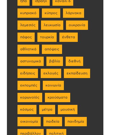
ηπα
ισραήλ
κανάλι 6
κυπριακό
κύπρος
λάρνακα
λεμεσός
λευκωσία
ουκρανία
πάφος
τουρκία
ένθετα
αθλητικά
απόψεις
αστυνομικά
βιβλίο
διεθνή
ειδήσεις
εκλογές
εκπαίδευση
εκπομπές
κοινωνία
κορωνοϊός
κρούσματα
κόσμος
μέτρα
μουσική
οικονομία
παιδεία
πανδημία
περιβάλλον
πολιτική