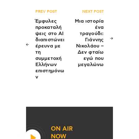
Πλοήγηση
PREV POST
NEXT POST
άρθρων
Έμφυλες
Μια ιστορία
προκαταλή
ένα
ψεις στο ΑΙ
τραγούδι:
διαπιστώνει
Γιάννης
έρευνα με
Νικολάου –
τη
Δεν φταίω
συμμετοχή
εγώ που
Ελλήνων
μεγαλώνω
επιστημόνω
ν
ON AIR
NOW