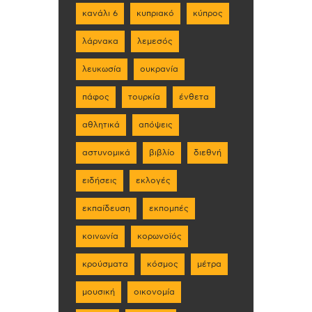
κανάλι 6
κυπριακό
κύπρος
λάρνακα
λεμεσός
λευκωσία
ουκρανία
πάφος
τουρκία
ένθετα
αθλητικά
απόψεις
αστυνομικά
βιβλίο
διεθνή
ειδήσεις
εκλογές
εκπαίδευση
εκπομπές
κοινωνία
κορωνοϊός
κρούσματα
κόσμος
μέτρα
μουσική
οικονομία