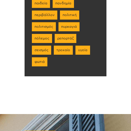
παιδεία
πανδημία
περιβάλλον
πολιτική
πολιτισμός
πυρκαγιά
πόλεμος
ρεπορτάζ
σεισμός
τροχαίο
υγεία
φωτιά