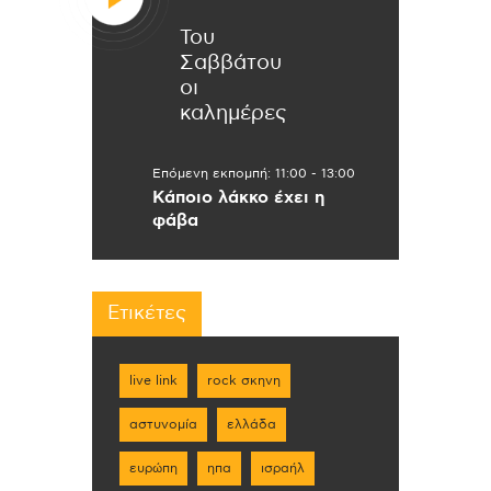
Του
Σαββάτου
οι
καλημέρες
Επόμενη εκπομπή:
11:00
-
13:00
Κάποιο λάκκο έχει η
φάβα
Ετικέτες
live link
rock σκηνη
αστυνομία
ελλάδα
ευρώπη
ηπα
ισραήλ