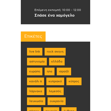
Επόμενη εκπομπή:
10:00
-
12:00
Σπάσε ένα χαμόγελο
Ετικέτες
live link
rock σκηνη
αστυνομία
ελλάδα
ευρώπη
ηπα
ισραήλ
κανάλι 6
κυπριακό
κύπρος
λάρνακα
λεμεσός
λευκωσία
ουκρανία
πάφος
τουρκία
ένθετα