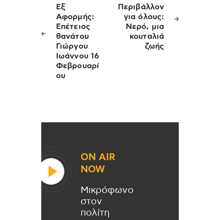
άρθρων
Εξ
Περιβάλλον
Αφορμής:
για όλους:
Επέτειος
Νερό, μια
θανάτου
κουταλιά
Γιώργου
ζωής
Ιωάννου 16
Φεβρουαρί
ου
ON AIR
NOW
Μικρόφωνο
στον
πολίτη