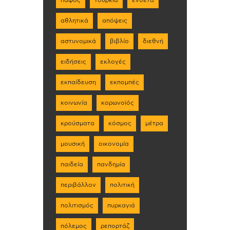
αθλητικά
απόψεις
αστυνομικά
βιβλίο
διεθνή
ειδήσεις
εκλογές
εκπαίδευση
εκπομπές
κοινωνία
κορωνοϊός
κρούσματα
κόσμος
μέτρα
μουσική
οικονομία
παιδεία
πανδημία
περιβάλλον
πολιτική
πολιτισμός
πυρκαγιά
πόλεμος
ρεπορτάζ