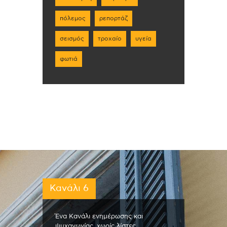
πόλεμος
ρεπορτάζ
σεισμός
τροχαίο
υγεία
φωτιά
Κανάλι 6
Ένα Κανάλι ενημέρωσης και
ψυχαγωγίας, χωρίς λίστες