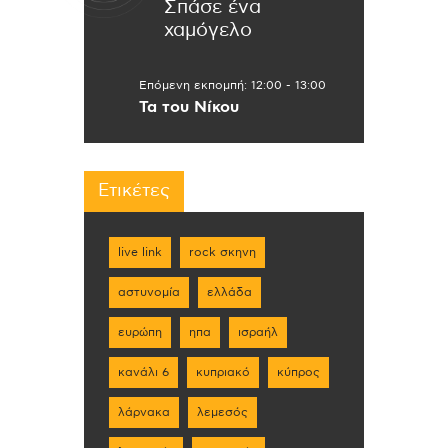
Σπάσε ένα
χαμόγελο
Επόμενη εκπομπή:
12:00
-
13:00
Τα του Νίκου
Ετικέτες
live link
rock σκηνη
αστυνομία
ελλάδα
ευρώπη
ηπα
ισραήλ
κανάλι 6
κυπριακό
κύπρος
λάρνακα
λεμεσός