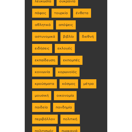
λευκωσία
ουκρανία
πάφος
τουρκία
ένθετα
αθλητικά
απόψεις
αστυνομικά
βιβλίο
διεθνή
ειδήσεις
εκλογές
εκπαίδευση
εκπομπές
κοινωνία
κορωνοϊός
κρούσματα
κόσμος
μέτρα
μουσική
οικονομία
παιδεία
πανδημία
περιβάλλον
πολιτική
πολιτισμός
πυρκαγιά