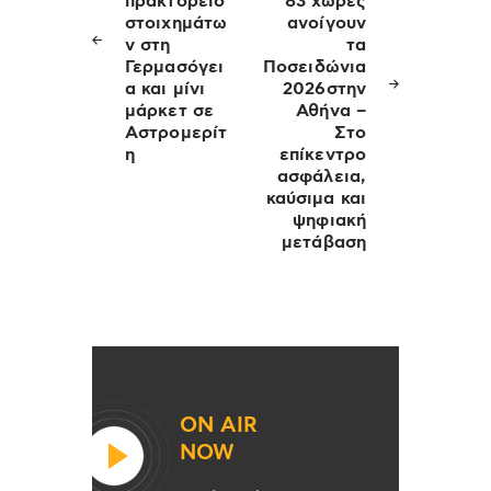
πρακτορείο
83 χώρες
στοιχημάτω
ανοίγουν
ν στη
τα
Γερμασόγει
Ποσειδώνια
α και μίνι
2026στην
μάρκετ σε
Αθήνα –
Αστρομερίτ
Στο
η
επίκεντρο
ασφάλεια,
καύσιμα και
ψηφιακή
μετάβαση
ON AIR
NOW