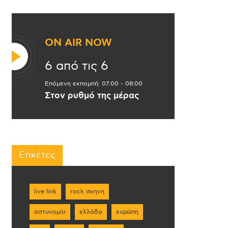
ON AIR NOW
6 από τις 6
Επόμενη εκπομπή:
07:00
-
08:00
Στον ρυθμό της μέρας
Ετικέτες
live link
rock σκηνη
αστυνομία
ελλάδα
ευρώπη