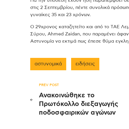
Για την υπόθεση έχουν ήδη παραπεμφθεί σε 
στις 2 Σεπτεμβρίου, πέντε συνολικά πρόσωπα
γυναίκες 35 και 23 χρόνων.
Ο 29χρονος καταζητείτο και από το ΤΑΕ Λε
Σύρου, Ahmed Zaidan, που παραμένει άφαντ
Αστυνομία να εκτιμά πως έπεσε θύμα εγκλη
αστυνομικά
ειδήσεις
Πλοήγηση
PREV POST
Ανακοινώθηκε το
άρθρων
Πρωτόκολλο διεξαγωγής
ποδοσφαιρικών αγώνων