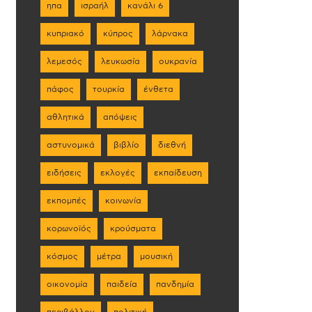
ηπα
ισραήλ
κανάλι 6
κυπριακό
κύπρος
λάρνακα
λεμεσός
λευκωσία
ουκρανία
πάφος
τουρκία
ένθετα
αθλητικά
απόψεις
αστυνομικά
βιβλίο
διεθνή
ειδήσεις
εκλογές
εκπαίδευση
εκπομπές
κοινωνία
κορωνοϊός
κρούσματα
κόσμος
μέτρα
μουσική
οικονομία
παιδεία
πανδημία
περιβάλλον
πολιτική