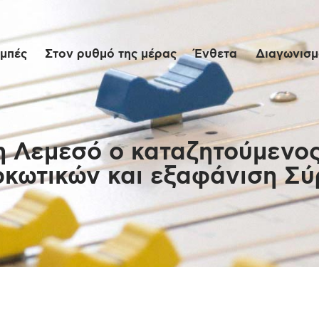
Αρχική
μπές
Στον ρυθμό της μέρας
Ένθετα
Διαγωνισμο
Εκπομπές
Στον ρυθμό της
μέρας
 Λεμεσό ο καταζητούμενος
ρκωτικών και εξαφάνιση Σύ
Ένθετα
Διαγωνισμοί/Live
Links
Ποιοι είμαστε