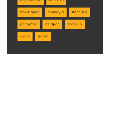
πολιτισμός
πυρκαγιά
πόλεμος
ρεπορτάζ
σεισμός
τροχαίο
υγεία
φωτιά