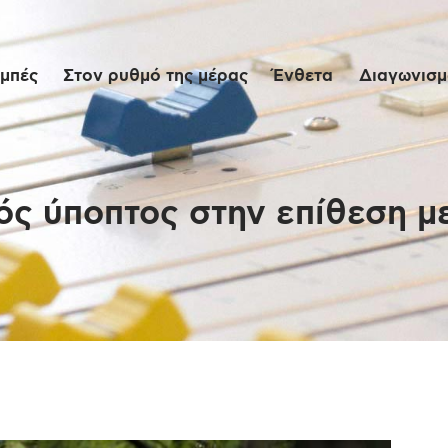
Αρχική
μπές
Στον ρυθμό της μέρας
Ένθετα
Διαγωνισμο
Εκπομπές
Στον ρυθμό της
μέρας
ς ύποπτος στην επίθεση με
Ένθετα
Διαγωνισμοί/Live
Links
Ποιοι είμαστε