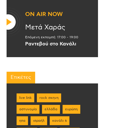
ON AIR NOW
Μετά Χαράς
Επόμενη εκπομπή:
17:00
-
19:00
Ραντεβού στο Κανάλι
Ετικέτες
live link
rock σκηνη
αστυνομία
ελλάδα
ευρώπη
ηπα
ισραήλ
κανάλι 6