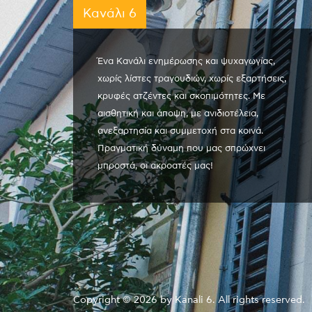
Κανάλι 6
Ένα Κανάλι ενημέρωσης και ψυχαγωγίας,
χωρίς λίστες τραγουδιών, χωρίς εξαρτήσεις,
κρυφές ατζέντες και σκοπιμότητες. Με
αισθητική και άποψη, με ανιδιοτέλεια,
ανεξαρτησία και συμμετοχή στα κοινά.
Πραγματική δύναμη που μας σπρώχνει
μπροστά, οι ακροατές μας!
Copyright © 2026 by Kanali 6. All rights reserved.