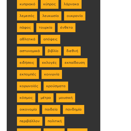
κυπριακό
κύπρος
λάρνακα
λεμεσός
λευκωσία
ουκρανία
πάφος
τουρκία
ένθετα
αθλητικά
απόψεις
αστυνομικά
βιβλίο
διεθνή
ειδήσεις
εκλογές
εκπαίδευση
εκπομπές
κοινωνία
κορωνοϊός
κρούσματα
κόσμος
μέτρα
μουσική
οικονομία
παιδεία
πανδημία
περιβάλλον
πολιτική