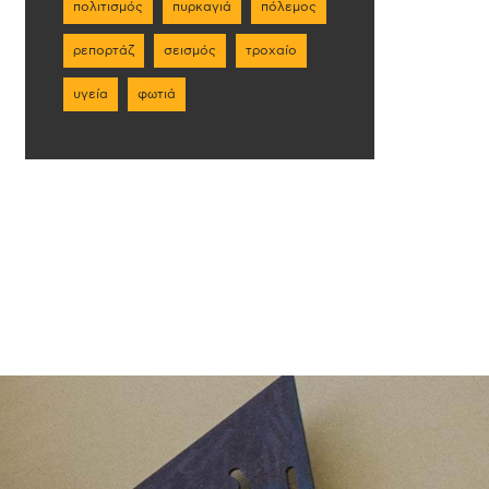
πολιτισμός
πυρκαγιά
πόλεμος
ρεπορτάζ
σεισμός
τροχαίο
υγεία
φωτιά