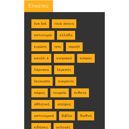
Ετικέτες
live link
rock σκηνη
αστυνομία
ελλάδα
ευρώπη
ηπα
ισραήλ
κανάλι 6
κυπριακό
κύπρος
λάρνακα
λεμεσός
λευκωσία
ουκρανία
πάφος
τουρκία
ένθετα
αθλητικά
απόψεις
αστυνομικά
βιβλίο
διεθνή
ειδήσεις
εκλογές