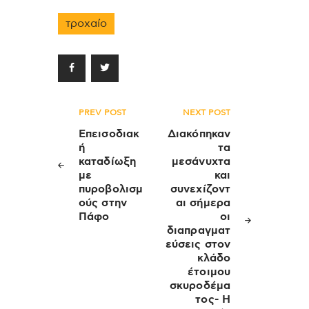
τροχαίο
Πλοήγηση
PREV POST
NEXT POST
άρθρων
Επεισοδιακ
Διακόπηκαν
ή
τα
καταδίωξη
μεσάνυχτα
με
και
πυροβολισμ
συνεχίζοντ
ούς στην
αι σήμερα
Πάφο
οι
διαπραγματ
εύσεις στον
κλάδο
έτοιμου
σκυροδέμα
τος- Η