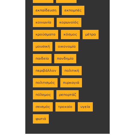
εκπαίδευση
εκπομπές
κοινωνία
κορωνοϊός
κρούσματα
κόσμος
μέτρα
μουσική
οικονομία
παιδεία
πανδημία
περιβάλλον
πολιτική
πολιτισμός
πυρκαγιά
πόλεμος
ρεπορτάζ
σεισμός
τροχαίο
υγεία
φωτιά