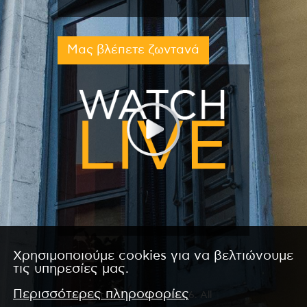
Μας βλέπετε ζωντανά
Χρησιμοποιούμε cookies για να βελτιώνουμε
τις υπηρεσίες μας.
Περισσότερες πληροφορίες
Copyright © 2026 by Kanali 6. All