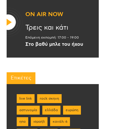
ON AIR NOW
Τρεις και κάτι
Επόμενη εκπομπή:
17:00
-
19:00
Στο βαθύ μπλε του ήχου
Ετικέτες
live link
rock σκηνη
αστυνομία
ελλάδα
ευρώπη
ηπα
ισραήλ
κανάλι 6