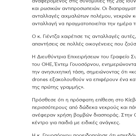
αναφερόμενος στις συνομιλίες της 2ας Ιου
και ρωσικών αντιπροσωπειών. Οι διαπραγμα
ανταλλαγές αιχμαλώτων πολέμου, νεκρών κα
ανταλλαγή να πραγματοποιείται την ημέρα 
Ο κ. Γιέντζα χαιρέτισε τις ανταλλαγές αυτέ
απαντήσεις σε πολλές οικογένειες που ζούσ
Η Διευθύντρια Επιχειρήσεων του Γραφείο 
του ΟΗΕ, Έντεμ Γουοσόρνου, ενημερώνοντας
την ανησυχητική τάση, σημειώνοντας ότι «
drones εξακολουθούν να επιφέρουν ένα κατ
της πρώτης γραμμής».
Πρόσθεσε ότι η πρόσφατη επίθεση στο Κίεβο
περισσότερους από δώδεκα νεκρούς και πάν
ανέφεραν χρήση βομβών διασποράς. Στην Οδ
κέντρο για παιδιά με ειδικές ανάγκες.
Η κ. Γουοσόρνου προειδοποίησε ότι «σχεδό