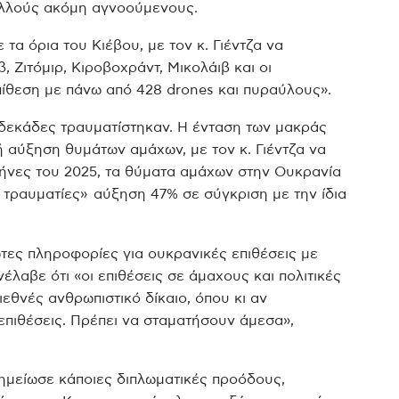
ολλούς ακόμη αγνοούμενους.
α όρια του Κιέβου, με τον κ. Γιέντζα να
, Ζιτόμιρ, Κιροβοχράντ, Μικολάιβ και οι
πίθεση με πάνω από 428 drones και πυραύλους».
δεκάδες τραυματίστηκαν. Η ένταση των μακράς
 αύξηση θυμάτων αμάχων, με τον κ. Γιέντζα να
μήνες του 2025, τα θύματα αμάχων στην Ουκρανία
5 τραυματίες» αύξηση 47% σε σύγκριση με την ίδια
ωτες πληροφορίες για ουκρανικές επιθέσεις με
λαβε ότι «οι επιθέσεις σε άμαχους και πολιτικές
θνές ανθρωπιστικό δίκαιο, όπου κι αν
επιθέσεις. Πρέπει να σταματήσουν άμεσα»,
 σημείωσε κάποιες διπλωματικές προόδους,