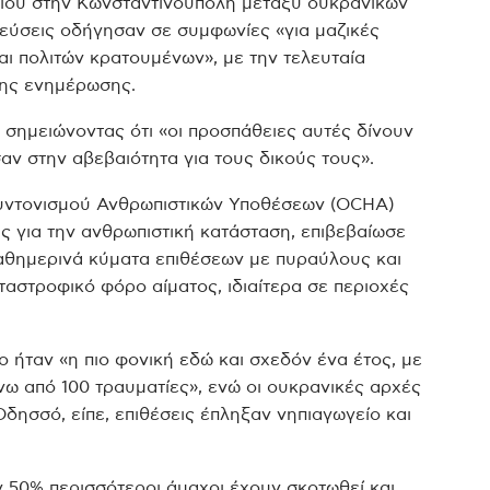
νίου στην Κωνσταντινούπολη μεταξύ ουκρανικών
τεύσεις οδήγησαν σε συμφωνίες «για μαζικές
ι πολιτών κρατουμένων», με την τελευταία
της ενημέρωσης.
ς, σημειώνοντας ότι «οι προσπάθειες αυτές δίνουν
αν στην αβεβαιότητα για τους δικούς τους».
Συντονισμού Ανθρωπιστικών Υποθέσεων (OCHA)
 για την ανθρωπιστική κατάσταση, επιβεβαίωσε
καθημερινά κύματα επιθέσεων με πυραύλους και
αστροφικό φόρο αίματος, ιδιαίτερα σε περιοχές
 ήταν «η πιο φονική εδώ και σχεδόν ένα έτος, με
ω από 100 τραυματίες», ενώ οι ουκρανικές αρχές
ησσό, είπε, επιθέσεις έπληξαν νηπιαγωγείο και
ν 50% περισσότεροι άμαχοι έχουν σκοτωθεί και