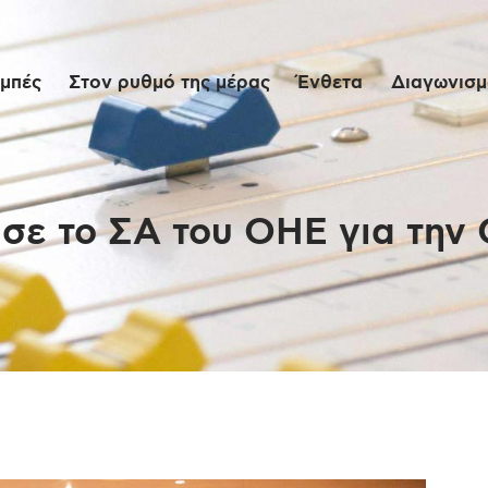
Αρχική
μπές
Στον ρυθμό της μέρας
Ένθετα
Διαγωνισμο
Εκπομπές
Στον ρυθμό της
μέρας
σε το ΣΑ του ΟΗΕ για την
Ένθετα
Διαγωνισμοί/Live
Links
Ποιοι είμαστε