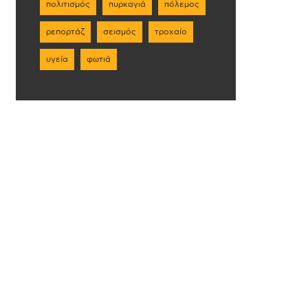
πολιτισμός
πυρκαγιά
πόλεμος
ρεπορτάζ
σεισμός
τροχαίο
υγεία
φωτιά