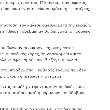
 ημέρες πριν, στις 17 Ιουνίου, όταν ρωσικός
τίριο, σκοτώνοντας είκοσι αμάχους — μητέρες,
 απόσταση, τον κάλεσε αμέσως μετά την έκρηξη,
επιβιώσει, αβέβαιη αν θα δει ξανά το πρόσωπο
ου βιώνουν οι ουκρανικές οικογένειες,
νες, οι παιδικές χαρές, τα νοσοκομεία και τα
πόλεμο αφανισμού» που διεξάγει η Ρωσία.
α στα υπνοδωμάτια… καθαρός τρόμος που δεν
 πριν ακόμη ξημερώσει», ανέφερε.
ντας τα μέλη να φανταστούν τις δικές τους
 να σταματήσει αυτή η παράλογη και βάρβαρη
ΗΠΑ, Πρέσβης Ντόροθι Σέι, καταδίκασε τις