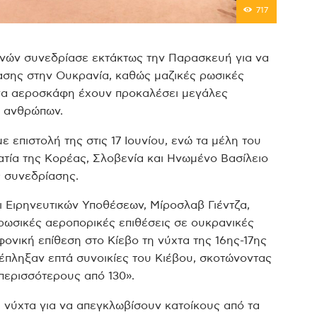
717
νών συνεδρίασε εκτάκτως την Παρασκευή για να
τασης στην Ουκρανία, καθώς μαζικές ρωσικές
να αεροσκάφη έχουν προκαλέσει μεγάλες
ό ανθρώπων.
 επιστολή της στις 17 Ιουνίου, ενώ τα μέλη του
ατία της Κορέας, Σλοβενία και Ηνωμένο Βασίλειο
ς συνεδρίασης.
ι Ειρηνευτικών Υποθέσεων, Μίροσλαβ Γιέντζα,
ρωσικές αεροπορικές επιθέσεις σε ουκρανικές
φονική επίθεση στο Κίεβο τη νύχτα της 16ης-17ης
 έπληξαν επτά συνοικίες του Κιέβου, σκοτώνοντας
 περισσότερους από 130».
 νύχτα για να απεγκλωβίσουν κατοίκους από τα