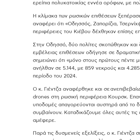
ερείπια πολυκατοικίας εννέα ορόφων, με π
Η κλίμακα των ρωσικών επιθέσεων ξεπέρασε τ
αναφέρει ότι «Οδησσός, Ζαπορίζια, Τσερνίχιβ
περιφέρειες του Κιέβου δέχθηκαν επίσης ε
Στην Οδησσό, δύο πολίτες σκοτώθηκαν και 
εμβέλειας επιθέσεων οδήγησε σε δραματική
σημειώνει ότι «μόνο στους πρώτους πέντε 
ανήλθαν σε 5.144, με 859 νεκρούς και 4.28
περίοδο του 2024.
O κ. Γιέντζα αναφέρθηκε και σε ανεπιβεβαί
drones στη ρωσική περιφέρεια Κουρσκ. Επανέ
υποδομές απαγορεύονται αυστηρά από το διε
συμβαίνουν. Καταδικάζουμε όλες αυτές τις 
αμέφερε.
Παρά τις δυσμενείς εξελίξεις, ο κ. Γιέντζα