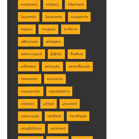
κυπριακό
κύπρος
λάρνακα
λεμεσός
λευκωσία
ουκρανία
πάφος
τουρκία
ένθετα
αθλητικά
απόψεις
αστυνομικά
βιβλίο
διεθνή
ειδήσεις
εκλογές
εκπαίδευση
εκπομπές
κοινωνία
κορωνοϊός
κρούσματα
κόσμος
μέτρα
μουσική
οικονομία
παιδεία
πανδημία
περιβάλλον
πολιτική