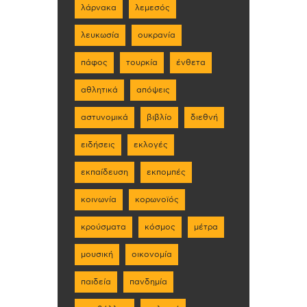
λάρνακα
λεμεσός
λευκωσία
ουκρανία
πάφος
τουρκία
ένθετα
αθλητικά
απόψεις
αστυνομικά
βιβλίο
διεθνή
ειδήσεις
εκλογές
εκπαίδευση
εκπομπές
κοινωνία
κορωνοϊός
κρούσματα
κόσμος
μέτρα
μουσική
οικονομία
παιδεία
πανδημία