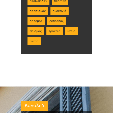
περιβάλλον
πολιτική
πολιτισμός
πυρκαγιά
πόλεμος
ρεπορτάζ
σεισμός
τροχαίο
υγεία
φωτιά
Κανάλι 6