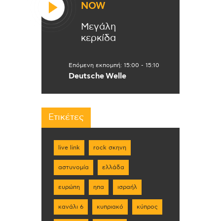
NOW
Μεγάλη
κερκίδα
Επόμενη εκπομπή:
15:00
-
15:10
Deutsche Welle
Ετικέτες
live link
rock σκηνη
αστυνομία
ελλάδα
ευρώπη
ηπα
ισραήλ
κανάλι 6
κυπριακό
κύπρος