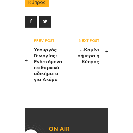
Κύπρος
Πλοήγηση
PREV POST
NEXT POST
άρθρων
Υπουργός
…Καμίνι
Γεωργίας:
σήμερα η
Ενδεχόμενα
Κύπρος
πειθαρχικά
αδικήματα
για Ακάμα
ON AIR