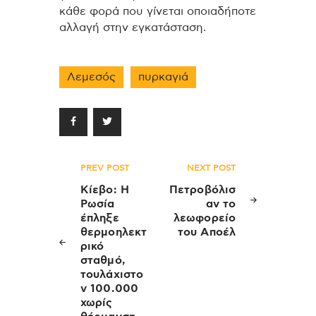
κάθε φορά που γίνεται οποιαδήποτε
αλλαγή στην εγκατάσταση.
Λεμεσός
πυρκαγιά
Πλοήγηση
PREV POST
NEXT POST
άρθρων
Κίεβο: Η
Πετροβόλισ
Ρωσία
αν το
έπληξε
λεωφορείο
θερμοηλεκτ
του Αποέλ
ρικό
σταθμό,
τουλάχιστο
ν 100.000
χωρίς