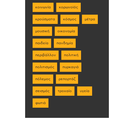
κοινωνία
κορωνοϊός
κρούσματα
κόσμος
μέτρα
μουσική
οικονομία
παιδεία
πανδημία
περιβάλλον
πολιτική
πολιτισμός
πυρκαγιά
πόλεμος
ρεπορτάζ
σεισμός
τροχαίο
υγεία
φωτιά