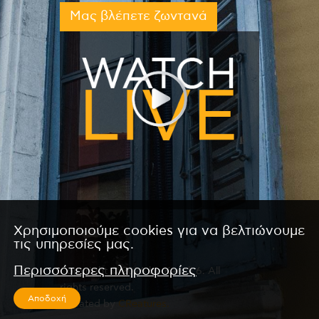
Μας βλέπετε ζωντανά
Χρησιμοποιούμε cookies για να βελτιώνουμε
τις υπηρεσίες μας.
Περισσότερες πληροφορίες
Copyright © 2026 by Kanali 6. All
rights reserved.
Αποδοχή
CReated by
CReatures.