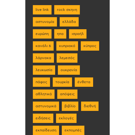
live link
rock σκηνη
αστυνομία
ελλάδα
ευρώπη
ηπα
ισραήλ
κανάλι 6
κυπριακό
κύπρος
λάρνακα
λεμεσός
λευκωσία
ουκρανία
πάφος
τουρκία
ένθετα
αθλητικά
απόψεις
αστυνομικά
βιβλίο
διεθνή
ειδήσεις
εκλογές
εκπαίδευση
εκπομπές