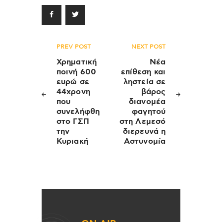
Πλοήγηση
PREV POST
NEXT POST
άρθρων
Χρηματική
Νέα
ποινή 600
επίθεση και
ευρώ σε
ληστεία σε
44χρονη
βάρος
που
διανομέα
συνελήφθη
φαγητού
στο ΓΣΠ
στη Λεμεσό
την
διερευνά η
Κυριακή
Αστυνομία