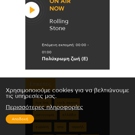
ON AIR
NOW
Rolling
Stone
Επόμενη εκπομπή:
00:00
-
01:00
Πολύχρωμη ζωή (Ε)
Ετικέτες
Χρησιμοποιούμε cookies για να βελτιώνουμε
τις υπηρεσίες μας.
live link
rock σκηνη
Περισσότερες πληροφορίες
αστυνομία
ελλάδα
Αποδοχή
ευρώπη
ηπα
ισραήλ