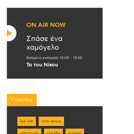
ON AIR NOW
Σπάσε ένα
χαμόγελο
Επόμενη εκπομπή:
12:00
-
13:00
Τα του Νίκου
Ετικέτες
live link
rock σκηνη
αστυνομία
ελλάδα
ευρώπη