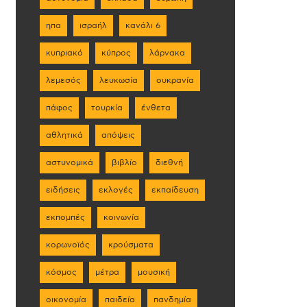
ηπα
ισραήλ
κανάλι 6
κυπριακό
κύπρος
λάρνακα
λεμεσός
λευκωσία
ουκρανία
πάφος
τουρκία
ένθετα
αθλητικά
απόψεις
αστυνομικά
βιβλίο
διεθνή
ειδήσεις
εκλογές
εκπαίδευση
εκπομπές
κοινωνία
κορωνοϊός
κρούσματα
κόσμος
μέτρα
μουσική
οικονομία
παιδεία
πανδημία