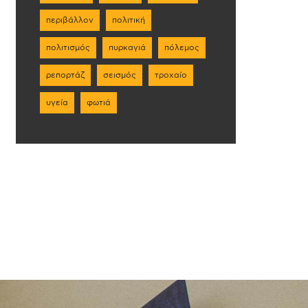
περιβάλλον
πολιτική
πολιτισμός
πυρκαγιά
πόλεμος
ρεπορτάζ
σεισμός
τροχαίο
υγεία
φωτιά