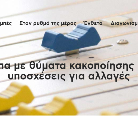
Αρχική
μπές
Στον ρυθμό της μέρας
Ένθετα
Διαγωνισμο
Εκπομπές
Στον ρυθμό της
μέρας
α με θύματα κακοποίησης 
υποσχέσεις για αλλαγές
Ένθετα
Διαγωνισμοί/Live
Links
Ποιοι είμαστε