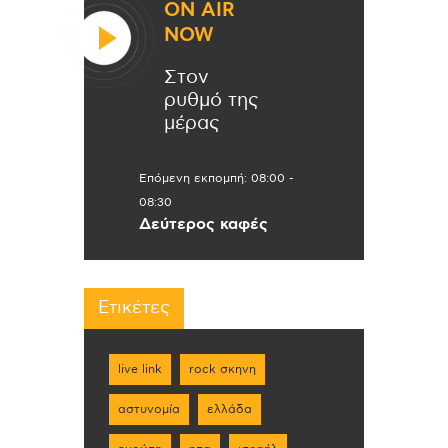
ON AIR
NOW
Στον
ρυθμό της
μέρας
Επόμενη εκπομπή:
08:00
-
08:30
Δεύτερος καφές
Ετικέτες
live link
rock σκηνη
αστυνομία
ελλάδα