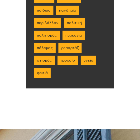
παιδεία
πανδημία
περιβάλλον
πολιτική
πολιτισμός
πυρκαγιά
πόλεμος
ρεπορτάζ
σεισμός
τροχαίο
υγεία
φωτιά