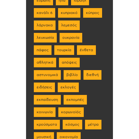
ευρώπη
ηπα
ισραήλ
κανάλι 6
κυπριακό
κύπρος
λάρνακα
λεμεσός
λευκωσία
ουκρανία
πάφος
τουρκία
ένθετα
αθλητικά
απόψεις
αστυνομικά
βιβλίο
διεθνή
ειδήσεις
εκλογές
εκπαίδευση
εκπομπές
κοινωνία
κορωνοϊός
κρούσματα
κόσμος
μέτρα
μουσική
οικονομία