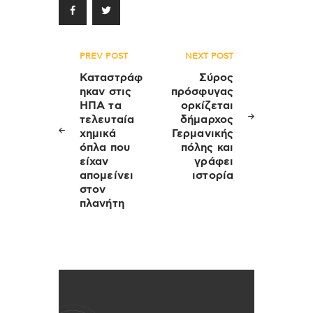
Πλοήγηση
PREV POST
NEXT POST
άρθρων
Καταστράφ
Σύρος
ηκαν στις
πρόσφυγας
ΗΠΑ τα
ορκίζεται
τελευταία
δήμαρχος
χημικά
Γερμανικής
όπλα που
πόλης και
είχαν
γράφει
απομείνει
ιστορία
στον
πλανήτη