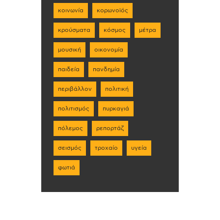
κοινωνία
κορωνοϊός
κρούσματα
κόσμος
μέτρα
μουσική
οικονομία
παιδεία
πανδημία
περιβάλλον
πολιτική
πολιτισμός
πυρκαγιά
πόλεμος
ρεπορτάζ
σεισμός
τροχαίο
υγεία
φωτιά