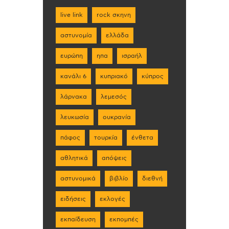
live link
rock σκηνη
αστυνομία
ελλάδα
ευρώπη
ηπα
ισραήλ
κανάλι 6
κυπριακό
κύπρος
λάρνακα
λεμεσός
λευκωσία
ουκρανία
πάφος
τουρκία
ένθετα
αθλητικά
απόψεις
αστυνομικά
βιβλίο
διεθνή
ειδήσεις
εκλογές
εκπαίδευση
εκπομπές