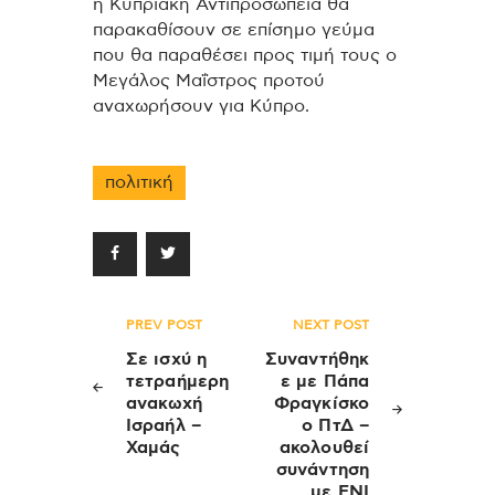
η Κυπριακή Αντιπροσωπεία θα
παρακαθίσουν σε επίσημο γεύμα
που θα παραθέσει προς τιμή τους ο
Μεγάλος Μαΐστρος προτού
αναχωρήσουν για Κύπρο.
πολιτική
Πλοήγηση
PREV POST
NEXT POST
άρθρων
Σε ισχύ η
Συναντήθηκ
τετραήμερη
ε με Πάπα
ανακωχή
Φραγκίσκο
Ισραήλ –
ο ΠτΔ –
Χαμάς
ακολουθεί
συνάντηση
με ΕΝΙ