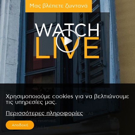
Μας βλέπετε ζωντανά
Χρησιμοποιούμε cookies για να βελτιώνουμε
τις υπηρεσίες μας.
Περισσότερες πληροφορίες
Copyright © 2026 by Kanali 6. All
rights reserved.
Αποδοχή
CReated by
CReatures.