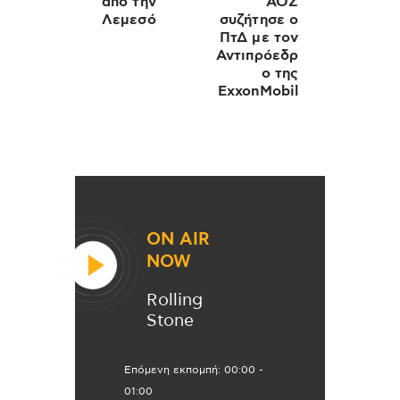
από την
ΑΟΖ
Λεμεσό
συζήτησε ο
ΠτΔ με τον
Αντιπρόεδρ
ο της
ExxonMobil
ON AIR
NOW
Rolling
Stone
Επόμενη εκπομπή:
00:00
-
01:00