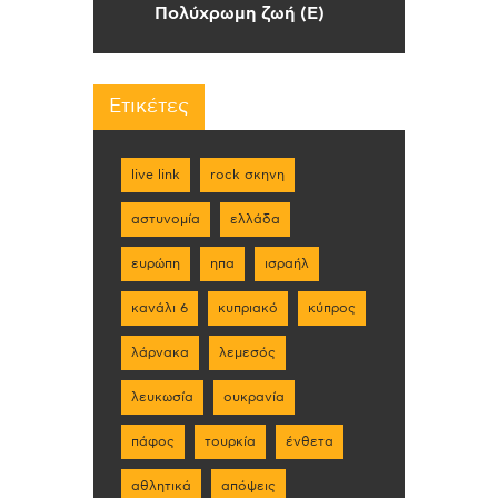
Πολύχρωμη ζωή (Ε)
Ετικέτες
live link
rock σκηνη
αστυνομία
ελλάδα
ευρώπη
ηπα
ισραήλ
κανάλι 6
κυπριακό
κύπρος
λάρνακα
λεμεσός
λευκωσία
ουκρανία
πάφος
τουρκία
ένθετα
αθλητικά
απόψεις