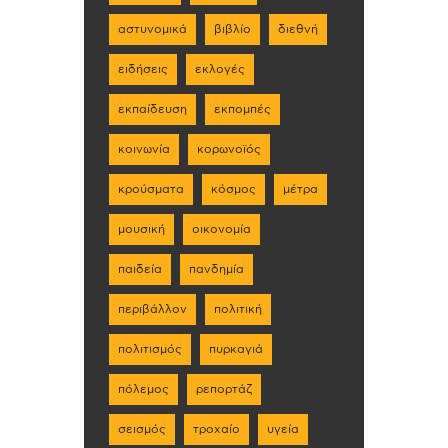
αστυνομικά
βιβλίο
διεθνή
ειδήσεις
εκλογές
εκπαίδευση
εκπομπές
κοινωνία
κορωνοϊός
κρούσματα
κόσμος
μέτρα
μουσική
οικονομία
παιδεία
πανδημία
περιβάλλον
πολιτική
πολιτισμός
πυρκαγιά
πόλεμος
ρεπορτάζ
σεισμός
τροχαίο
υγεία