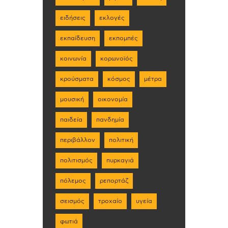
ειδήσεις
εκλογές
εκπαίδευση
εκπομπές
κοινωνία
κορωνοϊός
κρούσματα
κόσμος
μέτρα
μουσική
οικονομία
παιδεία
πανδημία
περιβάλλον
πολιτική
πολιτισμός
πυρκαγιά
πόλεμος
ρεπορτάζ
σεισμός
τροχαίο
υγεία
φωτιά