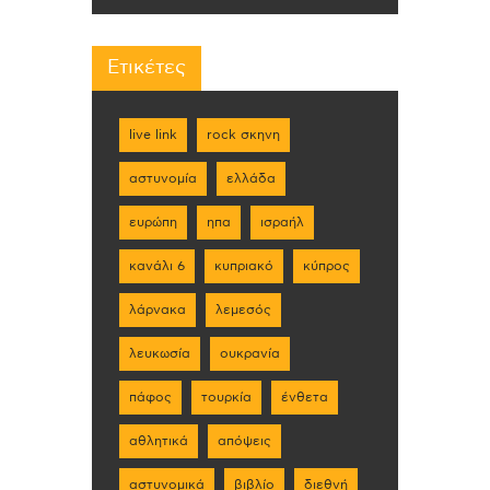
Ετικέτες
live link
rock σκηνη
αστυνομία
ελλάδα
ευρώπη
ηπα
ισραήλ
κανάλι 6
κυπριακό
κύπρος
λάρνακα
λεμεσός
λευκωσία
ουκρανία
πάφος
τουρκία
ένθετα
αθλητικά
απόψεις
αστυνομικά
βιβλίο
διεθνή