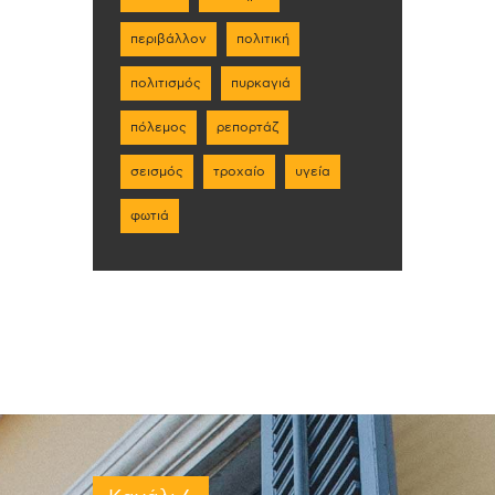
περιβάλλον
πολιτική
πολιτισμός
πυρκαγιά
πόλεμος
ρεπορτάζ
σεισμός
τροχαίο
υγεία
φωτιά