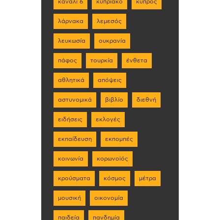
κανάλι 6
κυπριακό
κύπρος
λάρνακα
λεμεσός
λευκωσία
ουκρανία
πάφος
τουρκία
ένθετα
αθλητικά
απόψεις
αστυνομικά
βιβλίο
διεθνή
ειδήσεις
εκλογές
εκπαίδευση
εκπομπές
κοινωνία
κορωνοϊός
κρούσματα
κόσμος
μέτρα
μουσική
οικονομία
παιδεία
πανδημία