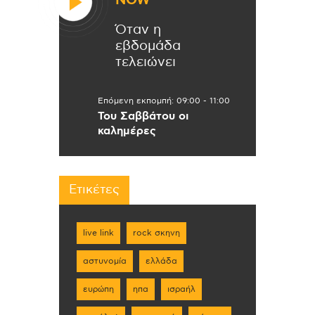
NOW
Όταν η
εβδομάδα
τελειώνει
Επόμενη εκπομπή:
09:00
-
11:00
Του Σαββάτου οι
καλημέρες
Ετικέτες
live link
rock σκηνη
αστυνομία
ελλάδα
ευρώπη
ηπα
ισραήλ