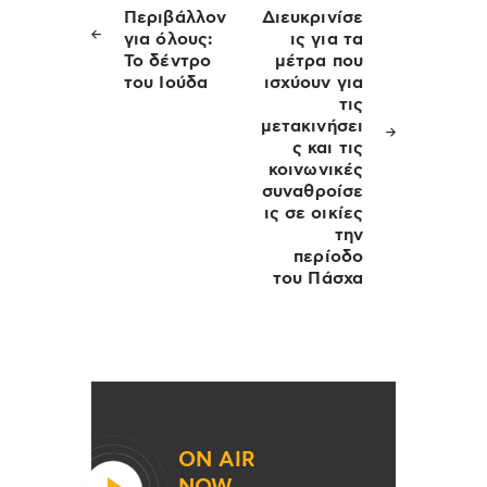
άρθρων
Περιβάλλον
Διευκρινίσε
για όλους:
ις για τα
Το δέντρο
μέτρα που
του Ιούδα
ισχύουν για
τις
μετακινήσει
ς και τις
κοινωνικές
συναθροίσε
ις σε οικίες
την
περίοδο
του Πάσχα
ON AIR