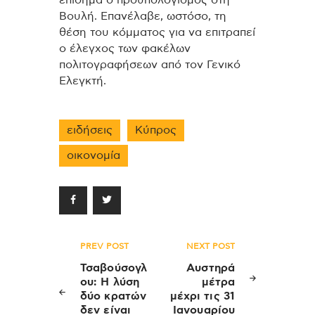
επίσημα ο προϋπολογισμός στη
Βουλή. Επανέλαβε, ωστόσο, τη
θέση του κόμματος για να επιτραπεί
ο έλεγχος των φακέλων
πολιτογραφήσεων από τον Γενικό
Ελεγκτή.
ειδήσεις
Κύπρος
οικονομία
Πλοήγηση
PREV POST
NEXT POST
άρθρων
Τσαβούσογλ
Αυστηρά
ου: Η λύση
μέτρα
δύο κρατών
μέχρι τις 31
δεν είναι
Ιανουαρίου