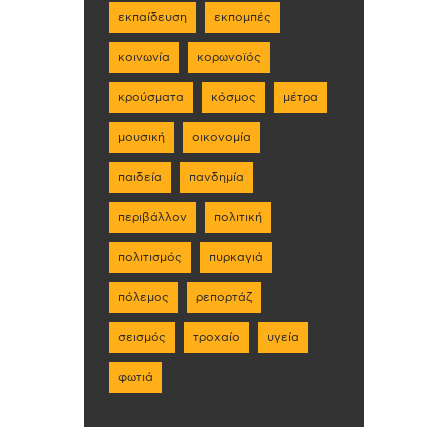
εκπαίδευση
εκπομπές
κοινωνία
κορωνοϊός
κρούσματα
κόσμος
μέτρα
μουσική
οικονομία
παιδεία
πανδημία
περιβάλλον
πολιτική
πολιτισμός
πυρκαγιά
πόλεμος
ρεπορτάζ
σεισμός
τροχαίο
υγεία
φωτιά