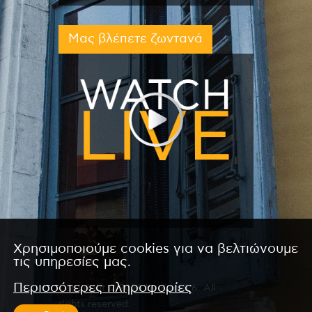
Μας βλέπετε ζωντανά
Χρησιμοποιούμε cookies για να βελτιώνουμε
τις υπηρεσίες μας.
Περισσότερες πληροφορίες
Copyright © 2026 by Kanali 6. All
rights reserved.