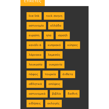
Ετικέτες
live link
rock σκηνη
αστυνομία
ελλάδα
ευρώπη
ηπα
ισραήλ
κανάλι 6
κυπριακό
κύπρος
λάρνακα
λεμεσός
λευκωσία
ουκρανία
πάφος
τουρκία
ένθετα
αθλητικά
απόψεις
αστυνομικά
βιβλίο
διεθνή
ειδήσεις
εκλογές