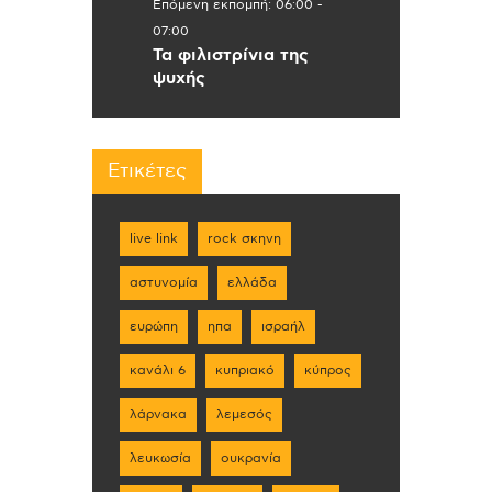
Επόμενη εκπομπή:
06:00
-
07:00
Τα φιλιστρίνια της
ψυχής
Ετικέτες
live link
rock σκηνη
αστυνομία
ελλάδα
ευρώπη
ηπα
ισραήλ
κανάλι 6
κυπριακό
κύπρος
λάρνακα
λεμεσός
λευκωσία
ουκρανία