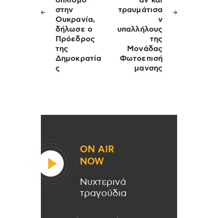
οπλισμό
αν και
στην
τραυμάτισα
Ουκρανία,
ν
δήλωσε ο
υπαλλήλους
Πρόεδρος
της
της
Μονάδας
Δημοκρατία
Φωτοεπισή
ς
μανσης
ON AIR
NOW
Νυχτερινά
τραγούδια