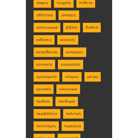
πάφος
τουρκία
ένθετα
αθλητικά
απόψεις
αστυνομικά
βιβλίο
διεθνή
ειδήσεις
εκλογές
εκπαίδευση
εκπομπές
κοινωνία
κορωνοϊός
κρούσματα
κόσμος
μέτρα
μουσική
οικονομία
παιδεία
πανδημία
περιβάλλον
πολιτική
πολιτισμός
πυρκαγιά