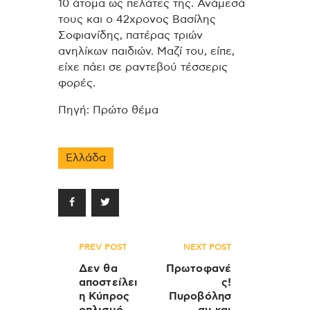
10 άτομα ως πελάτες της. Ανάμεσά
τους και ο 42χρονος Βασίλης
Σοφιανίδης, πατέρας τριών
ανηλίκων παιδιών. Μαζί του, είπε,
είχε πάει σε ραντεβού τέσσερις
φορές.
Πηγή: Πρώτο θέμα
Ελλάδα
Πλοήγηση
PREV POST
NEXT POST
άρθρων
Δεν θα
Πρωτοφανέ
αποστείλει
ς!
η Κύπρος
Πυροβόλησ