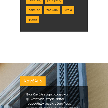
πόλεμος
ρεπορτάζ
σεισμός
τροχαίο
υγεία
φωτιά
Κανάλι 6
Ένα Κανάλι ενημέρωσης και
ψυχαγωγίας, χωρίς λίστες
τραγουδιών, χωρίς εξαρτήσεις,