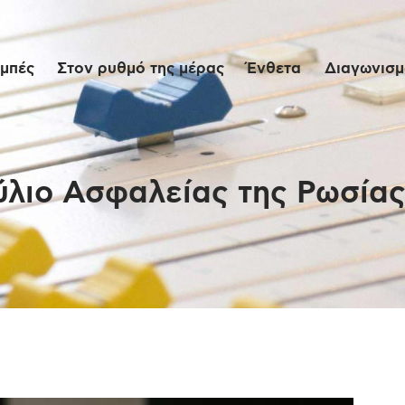
Αρχική
μπές
Στον ρυθμό της μέρας
Ένθετα
Διαγωνισμο
Εκπομπές
Στον ρυθμό της
μέρας
λιο Ασφαλείας της Ρωσίας
Ένθετα
Διαγωνισμοί/Live
Links
Ποιοι είμαστε