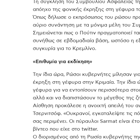
Τη σύγκληση του Συμβουλίου Ασφαλείας της
απόηχο της φονικής έκρηξης στη γέφυρα του
Όπως δήλωσε ο εκπρόσωπος του ρώσου προ
αύριο συνάντηση με τα μόνιμα μέλη του Συ
Σημειώνεται πως ο Πούτιν πραγματοποιεί τα
συνήθως σε εβδομαδιαία βάση, ωστόσο η εξέ
συγκυρία για το Κρεμλίνο.
«Επιθυμία για εκδίκηση»
Την ίδια ώρα, Ρώσοι κυβερνήτες μίλησαν για 
έκρηξη στη γέφυρα στην Κριμαία. Την ίδια
γέφυρα για να εντοπίσουν περισσότερα στοιχ
αλλά και να διαπιστώσουν το μέγεθος της ζ
Αίσθηση προκάλεσε η ανοιχτή απειλή του 
Τσερνιτσόφ. «Ουκρανοί, εγκαταλείψτε τις πό
σας περιμένει. Οι πύραυλοι Sarmat είναι έτο
βίντεο που είχε στο twitter.
Ο διορισμένος από τη Ρωσία κυβερνήτης της