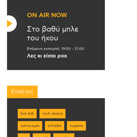
ON AIR NOW
Στο βαθύ μπλε
του ήχου
Επόμενη εκπομπή:
19:00
-
21:00
Λες κι είσαι ροκ
Ετικέτες
live link
rock σκηνη
αστυνομία
ελλάδα
ευρώπη