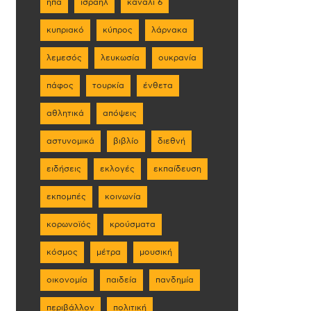
ηπα
ισραήλ
κανάλι 6
κυπριακό
κύπρος
λάρνακα
λεμεσός
λευκωσία
ουκρανία
πάφος
τουρκία
ένθετα
αθλητικά
απόψεις
αστυνομικά
βιβλίο
διεθνή
ειδήσεις
εκλογές
εκπαίδευση
εκπομπές
κοινωνία
κορωνοϊός
κρούσματα
κόσμος
μέτρα
μουσική
οικονομία
παιδεία
πανδημία
περιβάλλον
πολιτική