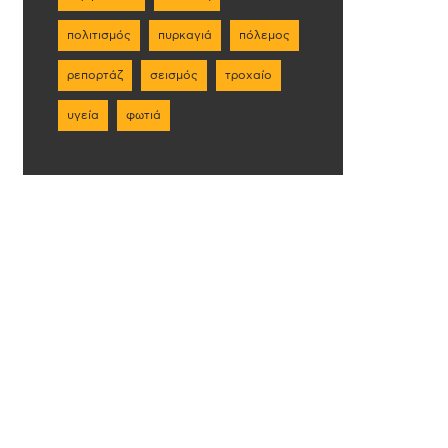
πολιτισμός
πυρκαγιά
πόλεμος
ρεπορτάζ
σεισμός
τροχαίο
υγεία
φωτιά