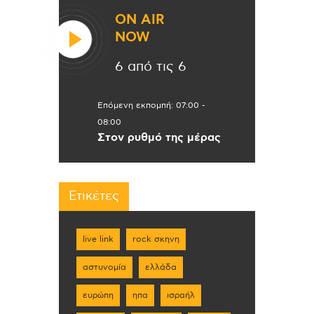
ON AIR
NOW
6 από τις 6
Επόμενη εκπομπή:
07:00
-
08:00
Στον ρυθμό της μέρας
Ετικέτες
live link
rock σκηνη
αστυνομία
ελλάδα
ευρώπη
ηπα
ισραήλ