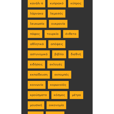
κανάλι 6
κυπριακό
κύπρος
λάρνακα
λεμεσός
λευκωσία
ουκρανία
πάφος
τουρκία
ένθετα
αθλητικά
απόψεις
αστυνομικά
βιβλίο
διεθνή
ειδήσεις
εκλογές
εκπαίδευση
εκπομπές
κοινωνία
κορωνοϊός
κρούσματα
κόσμος
μέτρα
μουσική
οικονομία