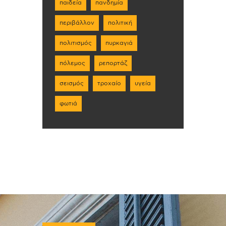
παιδεία
πανδημία
περιβάλλον
πολιτική
πολιτισμός
πυρκαγιά
πόλεμος
ρεπορτάζ
σεισμός
τροχαίο
υγεία
φωτιά