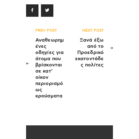
Πλοήγηση
PREV POST
NEXT POST
άρθρων
Αναθεωρημ
Ξανά έξω
ένες
από το
οδηγίες για
Προεδρικό
άτομα που
εκατοντάδε
βρίσκονται
ς πολίτες
σε κατ’
οίκον
περιορισμό
ως
κρούσματα